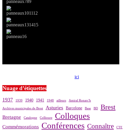
Si le prêt de cette exposition vous intéresse, nous vous invitons à
prendre contact avec notre association,
ici
.
Nuage d’étiquettes
1937
1940
1941
1939
1948
ailleurs
Amiral Ronarc'h
Brest
Asturies
Barcelone
Archives municipales de Brest
Base
BD
Colloques
Bretagne
Catalogne
Collioure
Conférences
Connaître
Commémorations
CTE