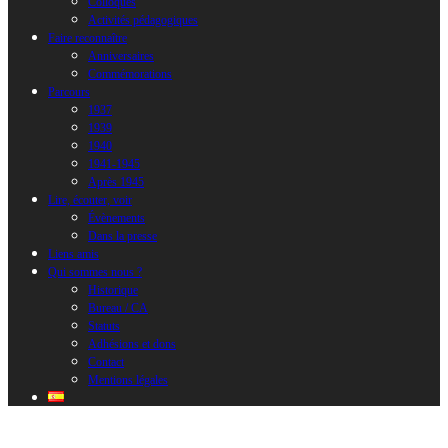
Colloques
Activités pédagogiques
Faire reconnaître
Anniversaires
Commémorations
Parcours
1937
1939
1940
1941-1945
Après 1945
Lire, écouter, voir
Évènements
Dans la presse
Liens amis
Qui sommes nous ?
Historique
Bureau / CA
Statuts
Adhésions et dons
Contact
Mentions légales
AD 22. 4 M 278. Familia SALVIEJO