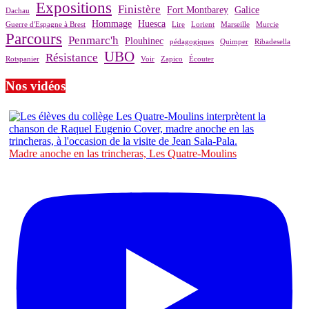
Expositions
Finistère
Fort Montbarey
Galice
Dachau
Hommage
Huesca
Guerre d'Espagne à Brest
Lire
Lorient
Marseille
Murcie
Parcours
Penmarc'h
Plouhinec
pédagogiques
Quimper
Ribadesella
UBO
Résistance
Rotspanier
Voir
Zapico
Écouter
Nos vidéos
Madre anoche en las trincheras, Les Quatre-Moulins