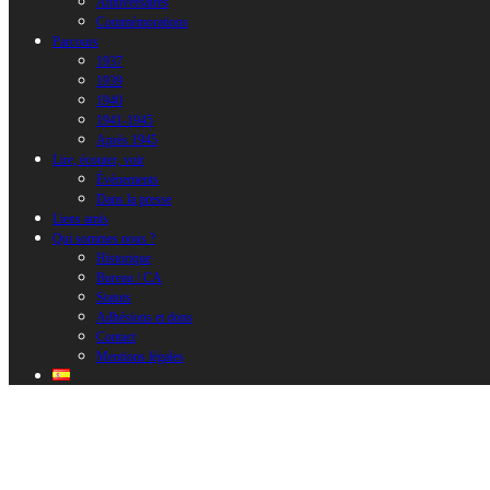
Anniversaires
Commémorations
Parcours
1937
1939
1940
1941-1945
Après 1945
Lire, écouter, voir
Évènements
Dans la presse
Liens amis
Qui sommes nous ?
Historique
Bureau / CA
Statuts
Adhésions et dons
Contact
Mentions légales
Programme de l’Hommage. Page 2