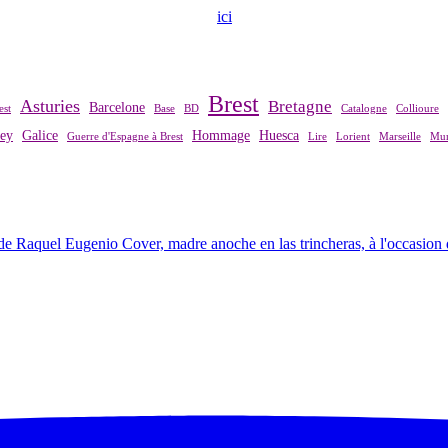
ndre contact avec notre association,
ici
.
Brest
Asturies
Bretagne
Barcelone
est
Base
BD
Catalogne
Collioure
rey
Galice
Hommage
Huesca
Guerre d'Espagne à Brest
Lire
Lorient
Marseille
Mur