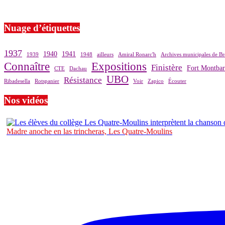
Si le prêt de cette exposition vous intéresse, nous vous invitons à pre
Nuage d’étiquettes
1937
1940
1941
1939
1948
ailleurs
Amiral Ronarc'h
Archives municipales de Br
Connaître
Expositions
Finistère
Fort Montba
CTE
Dachau
UBO
Résistance
Ribadesella
Rotspanier
Voir
Zapico
Écouter
Nos vidéos
Madre anoche en las trincheras, Les Quatre-Moulins