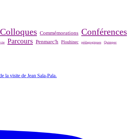
Colloques
Conférences
Commémorations
Parcours
Penmarc'h
Plouhinec
cie
pédagogiques
Quimper