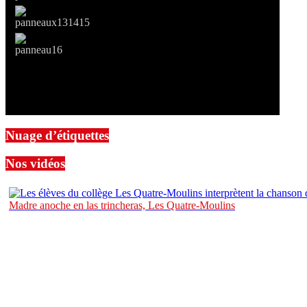
Nuage d’étiquettes
Nos vidéos
Madre anoche en las trincheras, Les Quatre-Moulins