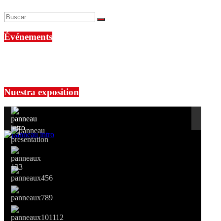
Événements
No events are found.
Si le prêt de cette exposition vous intéresse, nous vous invitons à pre
Nuestra exposition