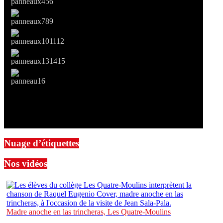
Nuage d’étiquettes
Nos vidéos
Madre anoche en las trincheras, Les Quatre-Moulins