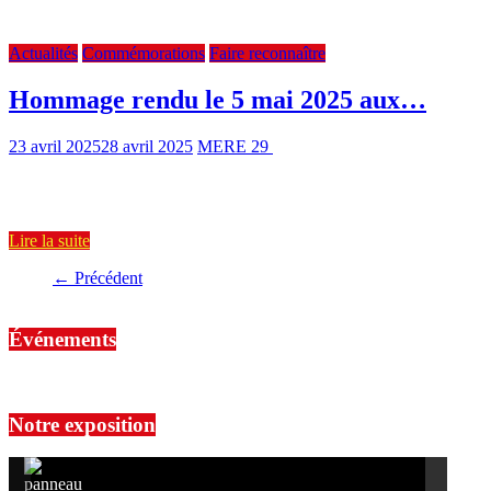
Hommage aux Républicains Espagnols déportés le 5 mai 2025 au
Cimetière du Père-Lachaise à Paris
Actualités
Commémorations
Faire reconnaître
Hommage rendu le 5 mai 2025 aux…
23 avril 2025
28 avril 2025
MERE 29
1872 Views
1 min read
Depuis 2019, le 5 mai est devenu sur le territoire espagnol : “Día de
homenaje a los españoles deportados y
Lire la suite
← Précédent
Événements
No events are found.
Notre exposition