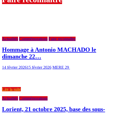
Toutes les activités commémoratives et de célébration auxquelles
MERE 29 participe d’une manière ou d’une autre.
JOURNÉE DE COMMÉMORATION ANTONIO MACHADO le
22 février2026 à COLLIOURE. AFFICHE
Actualités
Commémorations
Faire reconnaître
Hommage à Antonio MACHADO le
dimanche 22…
14 février 2026
15 février 2026
MERE 29
694 Views
2 min read
Chaque année en février a lieu la journée en hommage au grand
poète andalou Antonio Cipriano MACHADO RUIZ né à Sevilla
Lire la suite
Actualités
Commémorations
Lorient, 21 octobre 2025, base des sous-