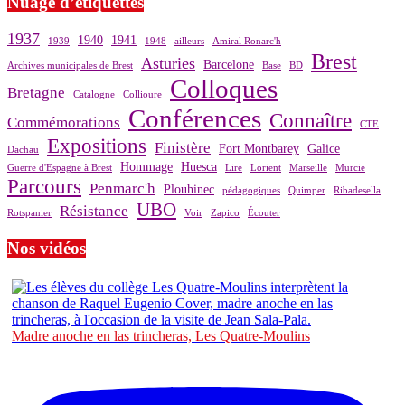
Nuage d’étiquettes
1937
1940
1941
1939
1948
ailleurs
Amiral Ronarc'h
Brest
Asturies
Barcelone
Archives municipales de Brest
Base
BD
Colloques
Bretagne
Catalogne
Collioure
Conférences
Connaître
Commémorations
CTE
Expositions
Finistère
Fort Montbarey
Galice
Dachau
Hommage
Huesca
Guerre d'Espagne à Brest
Lire
Lorient
Marseille
Murcie
Parcours
Penmarc'h
Plouhinec
pédagogiques
Quimper
Ribadesella
UBO
Résistance
Rotspanier
Voir
Zapico
Écouter
Nos vidéos
Madre anoche en las trincheras, Les Quatre-Moulins