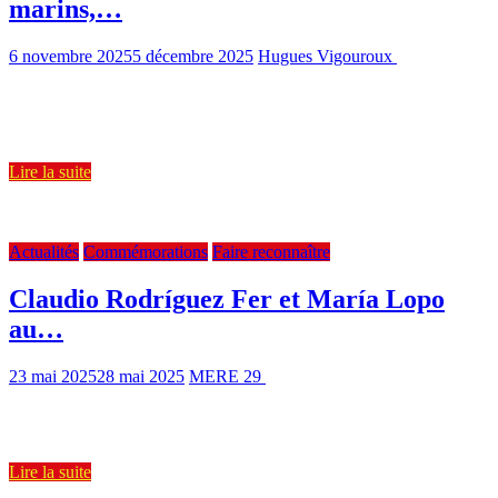
marins,…
6 novembre 2025
5 décembre 2025
Hugues Vigouroux
1558 Views
13 min read
Chaque année, le 21 octobre, à l’initiative de la mairie de Lorient et
du « Souvenir Français », Lorient commémore
Lire la suite
Cimetière du Père-Lachaise 05.05.2025. À gauche Claudio, à droite
María et au centre Henri Salou
Actualités
Commémorations
Faire reconnaître
Claudio Rodríguez Fer et María Lopo
au…
23 mai 2025
28 mai 2025
MERE 29
1299 Views
2 min read
C’est devant le monument érigé en 1969 par la FEDIP (Fédération
Espagnole des Déportés et Internés Politiques) dans le cimetière
Lire la suite