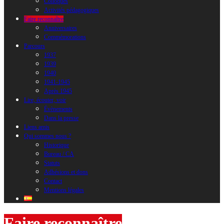
Colloques
Activités pédagogiques
Faire reconnaître
Anniversaires
Commémorations
Parcours
1937
1939
1940
1941-1945
Après 1945
Lire, écouter, voir
Évènements
Dans la presse
Liens amis
Qui sommes nous ?
Historique
Bureau / CA
Statuts
Adhésions et dons
Contact
Mentions légales
Faire reconnaître