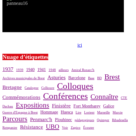
Si le prêt de cette exposition vous intéresse, nous vous invitons à
prendre contact avec notre association,
ici
.
Nuage d’étiquettes
1937
1940
1941
1939
1948
ailleurs
Amiral Ronarc'h
Brest
Asturies
Barcelone
Archives municipales de Brest
Base
BD
Colloques
Bretagne
Catalogne
Collioure
Conférences
Connaître
Commémorations
CTE
Expositions
Finistère
Fort Montbarey
Galice
Dachau
Hommage
Huesca
Guerre d'Espagne à Brest
Lire
Lorient
Marseille
Murcie
Parcours
Penmarc'h
Plouhinec
pédagogiques
Quimper
Ribadesella
UBO
Résistance
Rotspanier
Voir
Zapico
Écouter