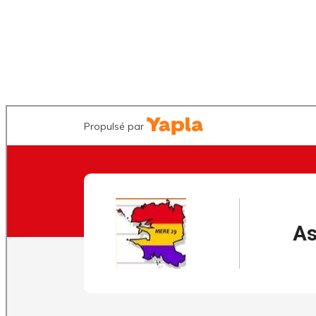
ouvrir cette page sur un ordinateur de bureau et avec un navigateur
autre que Safari.
Cela est dû aux politiques de cookies d’Apple. Navrés du
désagrément.
¡MUCHAS GRACIAS!