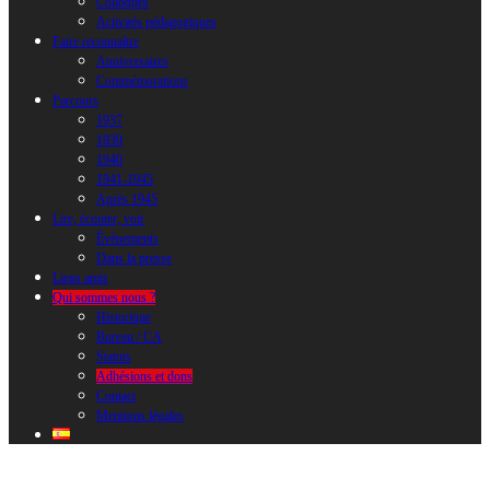
Colloques
Activités pédagogiques
Faire reconnaître
Anniversaires
Commémorations
Parcours
1937
1939
1940
1941-1945
Après 1945
Lire, écouter, voir
Évènements
Dans la presse
Liens amis
Qui sommes nous ?
Historique
Bureau / CA
Statuts
Adhésions et dons
Contact
Mentions légales
Adhésions