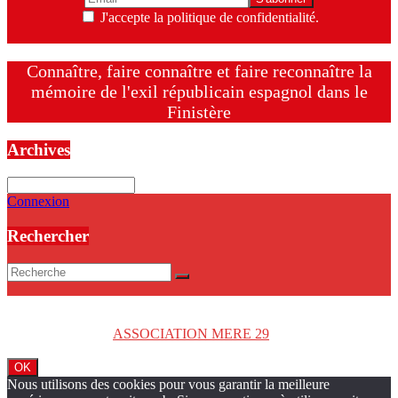
J'accepte la politique de confidentialité.
Connaître, faire connaître et faire reconnaître la
mémoire de l'exil républicain espagnol dans le
Finistère
Archives
Archives
Connexion
Rechercher
Copyright © 2026
ASSOCIATION MERE 29
. Tous droits réservés.
OK
Nous utilisons des cookies pour vous garantir la meilleure