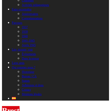
Colloques
Activités pédagogiques
Faire reconnaître
Anniversaires
Commémorations
Parcours
1937
1939
1940
1941-1945
Après 1945
Lire, écouter, voir
Évènements
Dans la presse
Liens amis
Qui sommes nous ?
Historique
Bureau / CA
Statuts
Adhésions et dons
Contact
Mentions légales
Brest