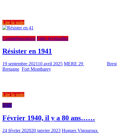
Voici déjà plus d’une semaine que nous avons clôturé notre colloque
sur le travail forcé des républicains espagnols. En attendant
Lire la suite
18 septembre 2021, hommage aux résistants
Commémorations
Faire reconnaître
Résister en 1941
19 septembre 2021
10 avril 2025
MERE 29
1233 Views
Brest
,
Bretagne
,
Fort Montbarey
1 min read
Dans le cadre des Journées Européennes du Patrimoine de 2021, a
été évoquée hier, samedi 18 septembre au Fort Montbarey,
Lire la suite
1940
Février 1940, il y a 80 ans……
24 février 2020
20 janvier 2023
Hugues Vigouroux
2079