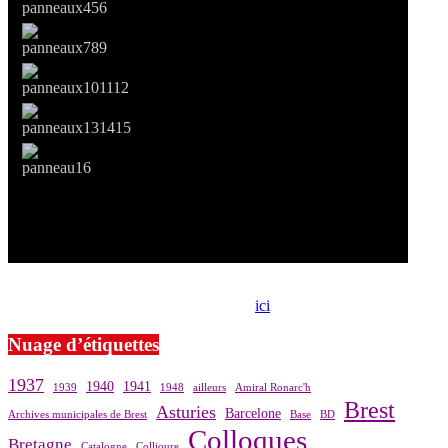
Si le prêt de cette exposition vous intéresse, nous vous invitons à
prendre contact avec notre association,
ici
.
Nuage d’étiquettes
1937
1940
1941
1939
1948
ailleurs
Amiral Ronarc'h
Brest
Asturies
Barcelone
Archives municipales de Brest
Base
BD
Colloques
Bretagne
Catalogne
Collioure