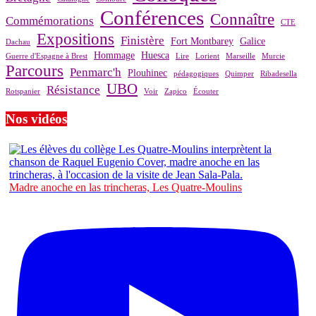
Conférences
Connaître
Commémorations
CTE
Expositions
Finistère
Fort Montbarey
Galice
Dachau
Hommage
Huesca
Guerre d'Espagne à Brest
Lire
Lorient
Marseille
Murcie
Parcours
Penmarc'h
Plouhinec
pédagogiques
Quimper
Ribadesella
UBO
Résistance
Rotspanier
Voir
Zapico
Écouter
Nos vidéos
Madre anoche en las trincheras, Les Quatre-Moulins