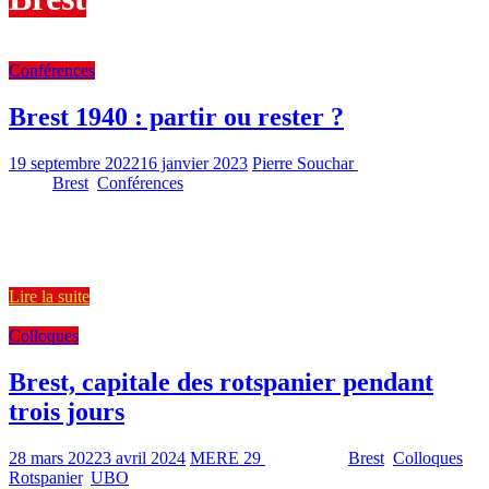
Conférences
Brest 1940 : partir ou rester ?
19 septembre 2022
16 janvier 2023
Pierre Souchar
1445
Views
Brest
,
Conférences
1 min read
Cet été, une dizaine de jeunes migrants accompagnés par l’ADJIM
(Accompagnement des jeunes isolés migrants) et encadrés par
l’équipe Oufipo
Lire la suite
Colloques
Brest, capitale des rotspanier pendant
trois jours
28 mars 2022
3 avril 2024
MERE 29
1860 Views
Brest
,
Colloques
,
Rotspanier
,
UBO
1 min read