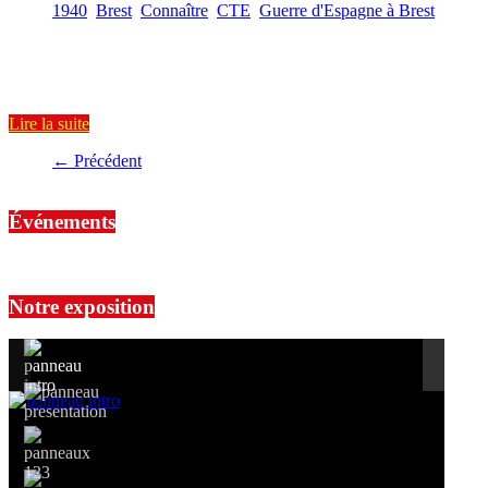
Views
1940
,
Brest
,
Connaître
,
CTE
,
Guerre d'Espagne à Brest
7 min
read
Les premiers travailleurs espagnols, membres des CTE, arrivent à
Brest il y a exactement 80 ans ! Le contexte La
Lire la suite
← Précédent
Événements
No events are found.
Notre exposition