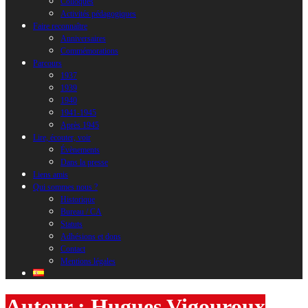
Colloques
Activités pédagogiques
Faire reconnaître
Anniversaires
Commémorations
Parcours
1937
1939
1940
1941-1945
Après 1945
Lire, écouter, voir
Évènements
Dans la presse
Liens amis
Qui sommes nous ?
Historique
Bureau / CA
Statuts
Adhésions et dons
Contact
Mentions légales
Auteur :
Hugues Vigouroux