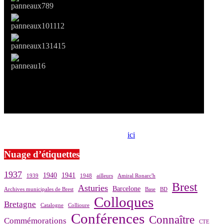
Si le prêt de cette exposition vous intéresse, nous vous invitons à
prendre contact avec notre association,
ici
.
Nuage d’étiquettes
1937
1940
1941
1939
1948
ailleurs
Amiral Ronarc'h
Brest
Asturies
Barcelone
Archives municipales de Brest
Base
BD
Colloques
Bretagne
Catalogne
Collioure
Conférences
Connaître
Commémorations
CTE