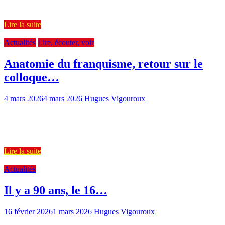
proclamée pour la première fois la
Lire la suite
Actualités
Lire, écouter, voir
Anatomie du franquisme, retour sur le
colloque…
4 mars 2026
4 mars 2026
Hugues Vigouroux
525 Views
0 min read
En mars 2024, à Toulouse, un colloque international proposait pour
la première fois en Europe une synthèse collective des
connaissances
Lire la suite
Actualités
Il y a 90 ans, le 16…
16 février 2026
1 mars 2026
Hugues Vigouroux
497 Views
1 min
read