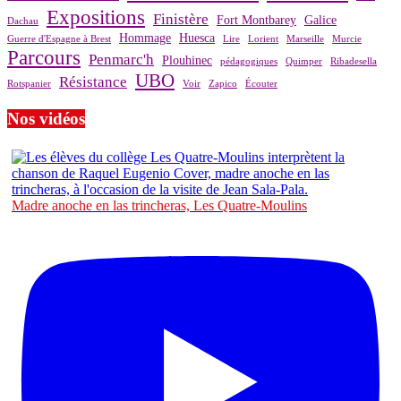
Expositions
Finistère
Fort Montbarey
Galice
Dachau
Hommage
Huesca
Guerre d'Espagne à Brest
Lire
Lorient
Marseille
Murcie
Parcours
Penmarc'h
Plouhinec
pédagogiques
Quimper
Ribadesella
UBO
Résistance
Rotspanier
Voir
Zapico
Écouter
Nos vidéos
Madre anoche en las trincheras, Les Quatre-Moulins