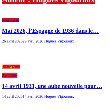
Screenshot
Non classé
Mai 2026, l’Espagne de 1936 dans le…
26 avril 2026
29 avril 2026
Hugues Vigouroux
485 Views
0 min
read
Dans le dernier numéro de la revue « L’Histoire » (n°543, mai
2026), deux historiens de renom, Pierre Salmon, Maître
Lire la suite
Actualités
14 avril 1931, une aube nouvelle pour…
14 avril 2026
14 avril 2026
Hugues Vigouroux
444 Views
1 min
read
Le 14 avril 1931, à l’aube, c’est à Eibar, dans le Pays basque, qu’est