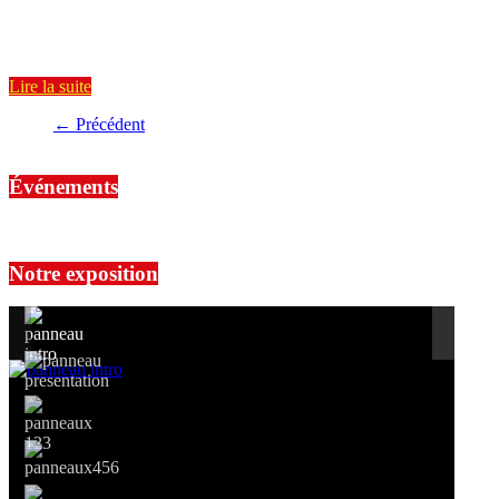
La Seconde république espagnole (1931-1936) était assise sur les
socialistes et le centre gauche. Son programme se fondait sur une
Lire la suite
← Précédent
Événements
No events are found.
Notre exposition