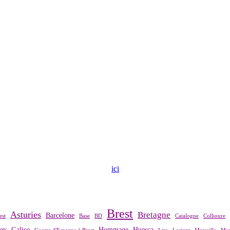
ndre contact avec notre association,
ici
.
Brest
Asturies
Bretagne
Barcelone
est
Base
BD
Catalogne
Collioure
rey
Galice
Hommage
Huesca