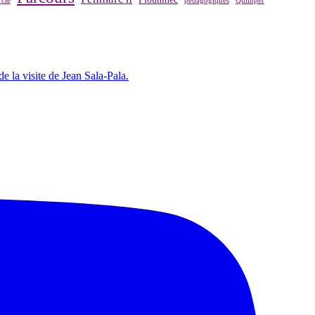
cie
pédagogiques
Quimper