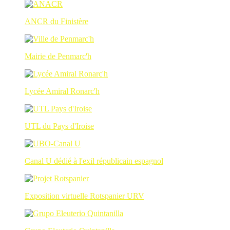
ANCR du Finistère
Mairie de Penmarc'h
Lycée Amiral Ronarc'h
UTL du Pays d'Iroise
Canal U dédié à l'exil républicain espagnol
Exposition virtuelle Rotspanier URV