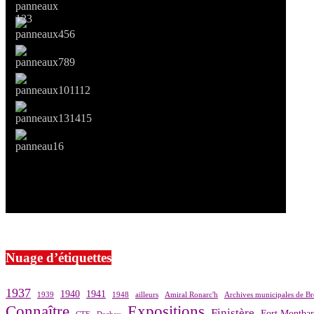
Si le prêt de cette exposition vous intéresse, nous vous invitons à pre
Nuage d’étiquettes
1937
1940
1941
1939
1948
ailleurs
Amiral Ronarc'h
Archives municipales de Br
Connaître
Expositions
Finistère
Fort Montba