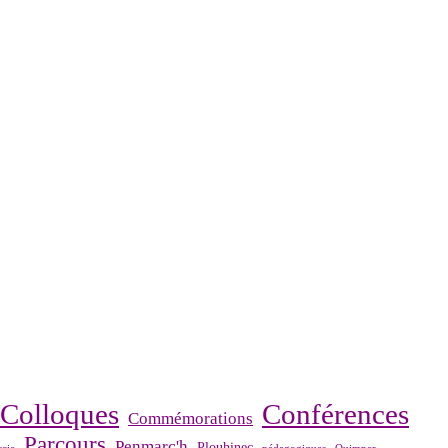
Colloques
Conférences
Commémorations
Parcours
Penmarc'h
Plouhinec