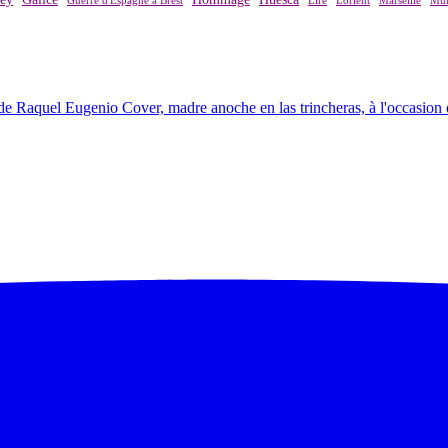
Guerre d'Espagne à Brest
Lire
Lorient
Marseille
Mur