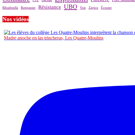
CTE
Dachau
UBO
Résistance
Ribadesella
Rotspanier
Voir
Zapico
Écouter
Nos vidéos
Madre anoche en las trincheras, Les Quatre-Moulins