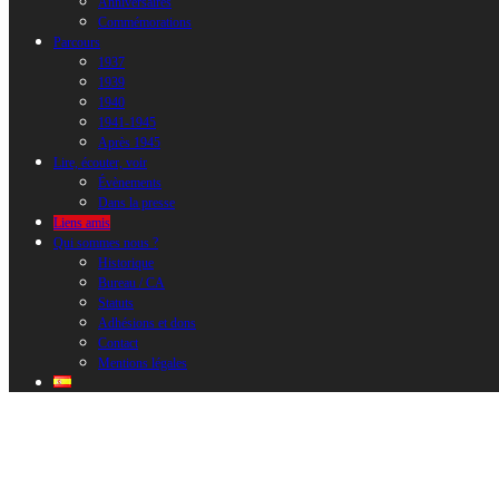
Anniversaires
Commémorations
Parcours
1937
1939
1940
1941-1945
Après 1945
Lire, écouter, voir
Évènements
Dans la presse
Liens amis
Qui sommes nous ?
Historique
Bureau / CA
Statuts
Adhésions et dons
Contact
Mentions légales
Liens amis