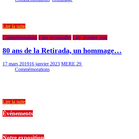
Le samedi 8 mai 2021, un hommage officiel a été rendu par le
Gouvernement espagnol aux Espagnols qui ont souffert
Lire la suite
Commémorations
Faire reconnaître
Lire, écouter, voir
80 ans de la Retirada, un hommage…
17 mars 2019
16 janvier 2023
MERE 29
2136
Views
Commémorations
2 min read
Les 80 ans de LA RETIRADA, UN HOMMAGE QUI RESTERA
DANS L’HISTOIRE : PEDRO SÁNCHEZ, le président socialiste
du gouvernement
Lire la suite
Événements
No events are found.
Notre exposition