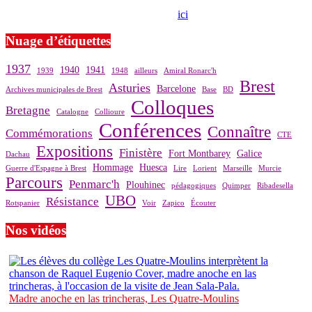
Si le prêt de cette exposition vous intéresse, nous vous invitons à
prendre contact avec notre association,
ici
.
Nuage d’étiquettes
1937
1940
1941
1939
1948
ailleurs
Amiral Ronarc'h
Brest
Asturies
Barcelone
Archives municipales de Brest
Base
BD
Colloques
Bretagne
Catalogne
Collioure
Conférences
Connaître
Commémorations
CTE
Expositions
Finistère
Fort Montbarey
Galice
Dachau
Hommage
Huesca
Guerre d'Espagne à Brest
Lire
Lorient
Marseille
Murcie
Parcours
Penmarc'h
Plouhinec
pédagogiques
Quimper
Ribadesella
UBO
Résistance
Rotspanier
Voir
Zapico
Écouter
Nos vidéos
Madre anoche en las trincheras, Les Quatre-Moulins