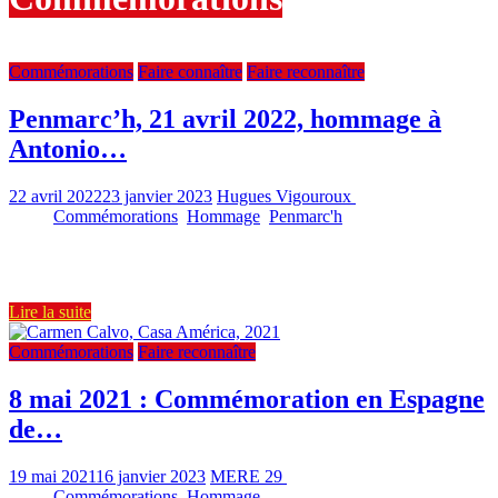
Commémorations
Faire connaître
Faire reconnaître
Penmarc’h, 21 avril 2022, hommage à
Antonio…
22 avril 2022
23 janvier 2023
Hugues Vigouroux
1458
Views
Commémorations
,
Hommage
,
Penmarc'h
0 min read
Ce 21 avril, comme l’année dernière, l’ami Daniel Pardo a organisé
un hommage à Antonio García Martín, respon­sable du groupe
Lire la suite
Commémorations
Faire reconnaître
8 mai 2021 : Commémoration en Espagne
de…
19 mai 2021
16 janvier 2023
MERE 29
1641
Views
Commémorations
,
Hommage
0 min read