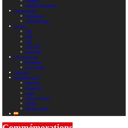
Colloques
Activités pédagogiques
Faire reconnaître
Anniversaires
Commémorations
Parcours
1937
1939
1940
1941-1945
Après 1945
Lire, écouter, voir
Évènements
Dans la presse
Liens amis
Qui sommes nous ?
Historique
Bureau / CA
Statuts
Adhésions et dons
Contact
Mentions légales
Commémorations