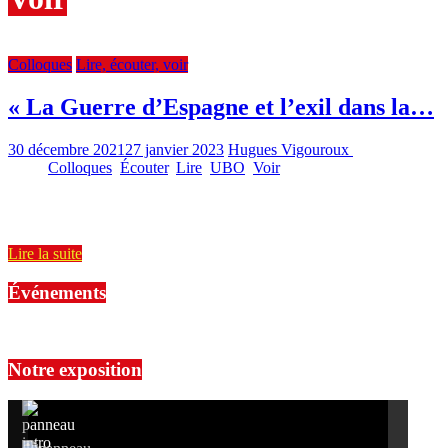
Colloques
Lire, écouter, voir
« La Guerre d’Espagne et l’exil dans la…
30 décembre 2021
27 janvier 2023
Hugues Vigouroux
1255
Views
Colloques
,
Écouter
,
Lire
,
UBO
,
Voir
1 min read
Que le propre de la bande dessinée soit de raconter des histoires nul
n’en doute. Qu’il lui appartienne de «
Lire la suite
Événements
No events are found.
Notre exposition