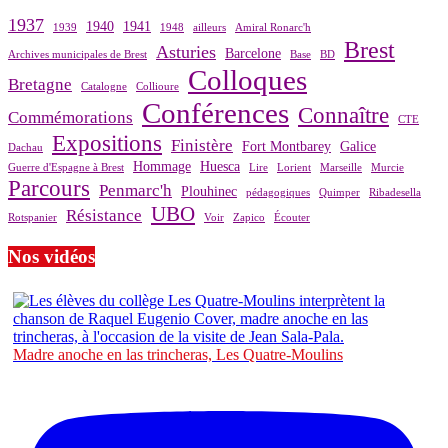
1937
1940
1941
1939
1948
ailleurs
Amiral Ronarc'h
Brest
Asturies
Barcelone
Archives municipales de Brest
Base
BD
Colloques
Bretagne
Catalogne
Collioure
Conférences
Connaître
Commémorations
CTE
Expositions
Finistère
Fort Montbarey
Galice
Dachau
Hommage
Huesca
Guerre d'Espagne à Brest
Lire
Lorient
Marseille
Murcie
Parcours
Penmarc'h
Plouhinec
pédagogiques
Quimper
Ribadesella
UBO
Résistance
Rotspanier
Voir
Zapico
Écouter
Nos vidéos
Madre anoche en las trincheras, Les Quatre-Moulins