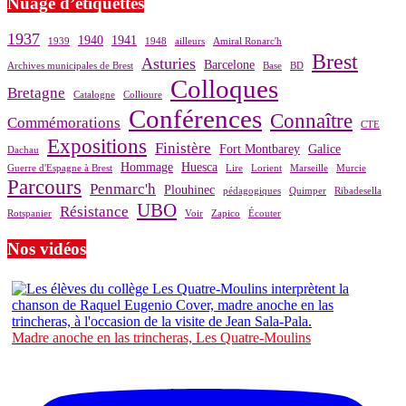
Nuage d’étiquettes
1937
1940
1941
1939
1948
ailleurs
Amiral Ronarc'h
Brest
Asturies
Barcelone
Archives municipales de Brest
Base
BD
Colloques
Bretagne
Catalogne
Collioure
Conférences
Connaître
Commémorations
CTE
Expositions
Finistère
Fort Montbarey
Galice
Dachau
Hommage
Huesca
Guerre d'Espagne à Brest
Lire
Lorient
Marseille
Murcie
Parcours
Penmarc'h
Plouhinec
pédagogiques
Quimper
Ribadesella
UBO
Résistance
Rotspanier
Voir
Zapico
Écouter
Nos vidéos
Madre anoche en las trincheras, Les Quatre-Moulins