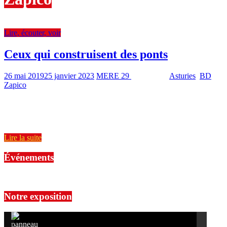
Lire, écouter, voir
Ceux qui construisent des ponts
26 mai 2019
25 janvier 2023
MERE 29
1197 Views
Asturies
,
BD
,
Zapico
4 min read
Les Éditions Futuropolis publient en français la BD historique de
l’Asturien Alfonso Zapico Ceux qui construisent des ponts (traduit
de
Lire la suite
Événements
No events are found.
Notre exposition