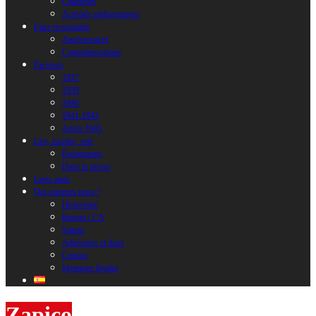
Colloques
Activités pédagogiques
Faire reconnaître
Anniversaires
Commémorations
Parcours
1937
1939
1940
1941-1945
Après 1945
Lire, écouter, voir
Évènements
Dans la presse
Liens amis
Qui sommes nous ?
Historique
Bureau / CA
Statuts
Adhésions et dons
Contact
Mentions légales
Zapico