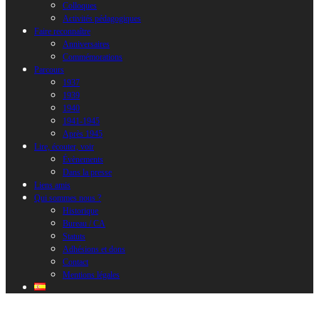
Colloques
Activités pédagogiques
Faire reconnaître
Anniversaires
Commémorations
Parcours
1937
1939
1940
1941-1945
Après 1945
Lire, écouter, voir
Évènements
Dans la presse
Liens amis
Qui sommes nous ?
Historique
Bureau / CA
Statuts
Adhésions et dons
Contact
Mentions légales
Bienvenue sur notre site !