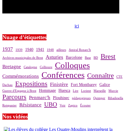
Si le prêt de cette exposition vous intéresse, nous vous invitons à
prendre contact avec notre association,
ici
.
Nuage d’étiquettes
1937
1940
1941
1939
1948
ailleurs
Amiral Ronarc'h
Brest
Asturies
Barcelone
Archives municipales de Brest
Base
BD
Colloques
Bretagne
Catalogne
Collioure
Conférences
Connaître
Commémorations
CTE
Expositions
Finistère
Fort Montbarey
Galice
Dachau
Hommage
Huesca
Guerre d'Espagne à Brest
Lire
Lorient
Marseille
Murcie
Parcours
Penmarc'h
Plouhinec
pédagogiques
Quimper
Ribadesella
UBO
Résistance
Rotspanier
Voir
Zapico
Écouter
Nos vidéos