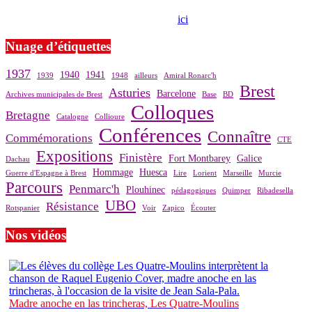
Si le prêt de cette exposition vous intéresse, nous vous invitons à
prendre contact avec notre association,
ici
.
Nuage d’étiquettes
1937
1940
1941
1939
1948
ailleurs
Amiral Ronarc'h
Brest
Asturies
Barcelone
Archives municipales de Brest
Base
BD
Colloques
Bretagne
Catalogne
Collioure
Conférences
Connaître
Commémorations
CTE
Expositions
Finistère
Fort Montbarey
Galice
Dachau
Hommage
Huesca
Guerre d'Espagne à Brest
Lire
Lorient
Marseille
Murcie
Parcours
Penmarc'h
Plouhinec
pédagogiques
Quimper
Ribadesella
UBO
Résistance
Rotspanier
Voir
Zapico
Écouter
Nos vidéos
Madre anoche en las trincheras, Les Quatre-Moulins