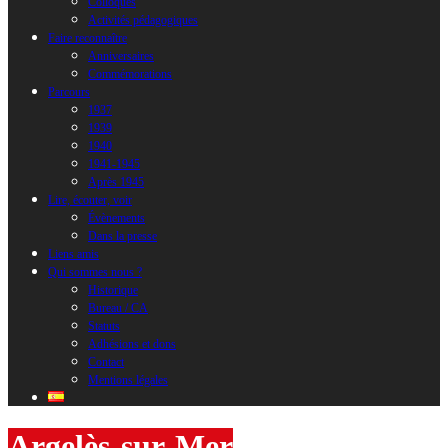
Colloques
Activités pédagogiques
Faire reconnaître
Anniversaires
Commémorations
Parcours
1937
1939
1940
1941-1945
Après 1945
Lire, écouter, voir
Évènements
Dans la presse
Liens amis
Qui sommes nous ?
Historique
Bureau / CA
Statuts
Adhésions et dons
Contact
Mentions légales
Argelès-sur-Mer