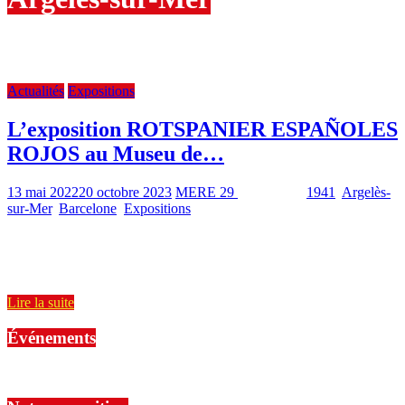
Exposition ROTSPANIER ESPAÑOLES ROJOS au Museu de
L'HOSPITALET de LLOBREGAT.
Actualités
Expositions
L’exposition ROTSPANIER ESPAÑOLES
ROJOS au Museu de…
13 mai 2022
20 octobre 2023
MERE 29
1816 Views
1941
,
Argelès-
sur-Mer
,
Barcelone
,
Expositions
1 min read
Après BREST (Finistère) du 18 mars au 13 avril 2022 à l’Abri Sadi
Carnot, l’exposition ROTSPANIER ESPAÑOLES ROJOS
(Trabajadores forzados
Lire la suite
Événements
No events are found.