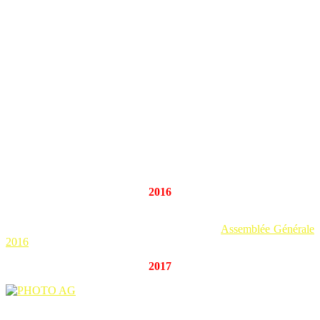
Trésorière : Claudine ALLENDE SANTA CRUZ
Secrétaire : Jean SALA-PALA
Secrétaire-adjoint : Jérémy COSTIOU
LE CONSEIL D’ADMINISTRATION en 2015
Outre les membres du bureau :
Antoine CARO
Edouard CARO
José CORRE
Simone CUADRADO
Marie LE BIHAN
Ana Belén RODRÍGUEZ MEDINA
Annie SCHWARTZ
2016
ASSEMBLÉE GÉNÉRALE 2016
PV de l’AG et du CA du 20 JANVIER 2016:
Assemblée Générale
2016
2017
L’Assemblée Générale de l’association MERE 29 (Mémoire de