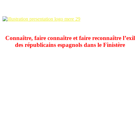
Assemblées générales
NOS OBJECTIFS
Connaître, faire connaître et faire reconnaître l’exil
des républicains espagnols dans le Finistère
La création de MERE 29
L’assemblée constitutive de notre association s’est tenue le
8 mars
2012
à Brest. Le 14 mars 2012, les statuts de l’association étaient
déposés en préfecture. Le 19 mai 2012, la création de MERE 29
était officialisée par la parution au Journal Officiel de la République
Française.
Le premier Bureau
Présidente : Gabrielle GARCIA
Vice-président : Hugues VIGOUROUX
Trésorier : Marc SALMON
Secrétaire : Jean SALA-PALA
Secrétaire-adjoint : Jérémy COSTIOU
Le premier Conseil d’Administration