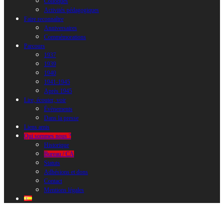
Colloques
Activités pédagogiques
Faire reconnaître
Anniversaires
Commémorations
Parcours
1937
1939
1940
1941-1945
Après 1945
Lire, écouter, voir
Évènements
Dans la presse
Liens amis
Qui sommes nous ?
Historique
Bureau / CA
Statuts
Adhésions et dons
Contact
Mentions légales
Bureau, Conseil d’administration,