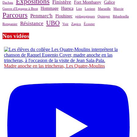
Expositions
Finistère
Fort Montbarey
Galice
Dachau
Hommage
Huesca
Guerre d'Espagne à Brest
Lire
Lorient
Marseille
Murcie
Parcours
Penmarc'h
Plouhinec
pédagogiques
Quimper
Ribadesella
UBO
Résistance
Rotspanier
Voir
Zapico
Écouter
Nos vidéos
Madre anoche en las trincheras, Les Quatre-Moulins