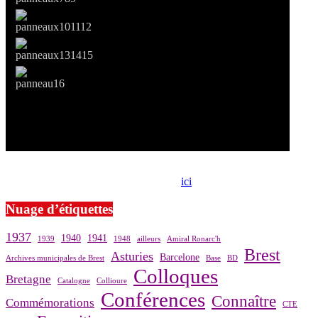
Si le prêt de cette exposition vous intéresse, nous vous invitons à
prendre contact avec notre association,
ici
.
Nuage d’étiquettes
1937
1940
1941
1939
1948
ailleurs
Amiral Ronarc'h
Brest
Asturies
Barcelone
Archives municipales de Brest
Base
BD
Colloques
Bretagne
Catalogne
Collioure
Conférences
Connaître
Commémorations
CTE