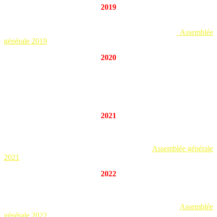
2019
ASSEMBLÉE GÉNÉRALE 2019
PV de l’Assemblée Générale du 7 décembre 2019 :
Assemblée
générale 2019
2020
ASSEMBLÉE GÉNÉRALE 2020
Pour cause d’épidémie de COVID-19, l’assemblée générale de 2020
n’a pas pu se tenir.
2021
ASSEMBLÉE GÉNÉRALE 2021
PV de l’Assemblée Générale du 3 juillet 2021 :
Assemblée générale
2021
2022
ASSEMBLÉE GÉNÉRALE 2022
PV de l’Assemblée Générale du 15 janvier 2022 :
Assemblée
générale 2022