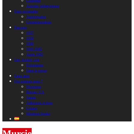
Colloques
Activités pédagogiques
Faire reconnaître
Anniversaires
Commémorations
Parcours
1937
1939
1940
1941-1945
Après 1945
Lire, écouter, voir
Évènements
Dans la presse
Liens amis
Qui sommes nous ?
Historique
Bureau / CA
Statuts
Adhésions et dons
Contact
Mentions légales
Murcie