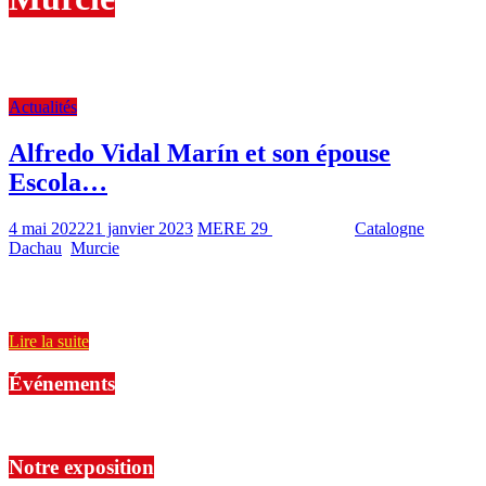
Provinces espagnoles
Actualités
Alfredo Vidal Marín et son épouse
Escola…
4 mai 2022
21 janvier 2023
MERE 29
1941 Views
Catalogne
,
Dachau
,
Murcie
2 min read
Alfredo et Escola, amis de MERE 29, résidant à Hospitalet de
Llobregat (Barcelona), présents à Brest en mars 2022 lors
Lire la suite
Événements
No events are found.
Notre exposition