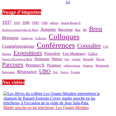
prendre contact avec notre association,
ici
.
Nuage d’étiquettes
1937
1940
1941
1939
1948
ailleurs
Amiral Ronarc'h
Brest
Asturies
Barcelone
Archives municipales de Brest
Base
BD
Colloques
Bretagne
Catalogne
Collioure
Conférences
Connaître
Commémorations
CTE
Expositions
Finistère
Fort Montbarey
Galice
Dachau
Hommage
Huesca
Guerre d'Espagne à Brest
Lire
Lorient
Marseille
Murcie
Parcours
Penmarc'h
Plouhinec
pédagogiques
Quimper
Ribadesella
UBO
Résistance
Rotspanier
Voir
Zapico
Écouter
Nos vidéos
Madre anoche en las trincheras, Les Quatre-Moulins