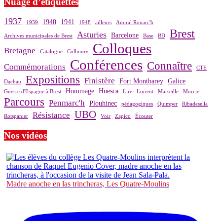
Nuage d’étiquettes
1937
1940
1941
1939
1948
ailleurs
Amiral Ronarc'h
Brest
Asturies
Barcelone
Archives municipales de Brest
Base
BD
Colloques
Bretagne
Catalogne
Collioure
Conférences
Connaître
Commémorations
CTE
Expositions
Finistère
Fort Montbarey
Galice
Dachau
Hommage
Huesca
Guerre d'Espagne à Brest
Lire
Lorient
Marseille
Murcie
Parcours
Penmarc'h
Plouhinec
pédagogiques
Quimper
Ribadesella
UBO
Résistance
Rotspanier
Voir
Zapico
Écouter
Nos vidéos
Madre anoche en las trincheras, Les Quatre-Moulins