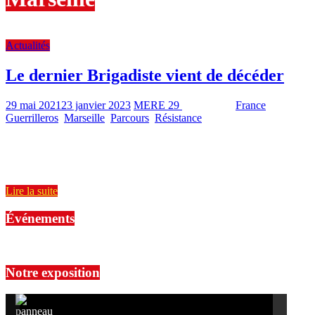
Actualités
Le dernier Brigadiste vient de décéder
29 mai 2021
23 janvier 2023
MERE 29
1799 Views
France
,
Guerrilleros
,
Marseille
,
Parcours
,
Résistance
3 min read
Lors de la Guerre d’Espagne, les Brigades internationales,
composées de volontaires antifacistes venant de 53 pays différents,
se sont battues
Lire la suite
Événements
No events are found.
Notre exposition