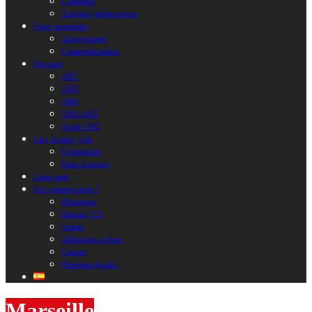
Colloques
Activités pédagogiques
Faire reconnaître
Anniversaires
Commémorations
Parcours
1937
1939
1940
1941-1945
Après 1945
Lire, écouter, voir
Évènements
Dans la presse
Liens amis
Qui sommes nous ?
Historique
Bureau / CA
Statuts
Adhésions et dons
Contact
Mentions légales
Marseille