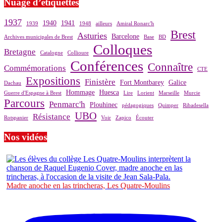
Nuage d’étiquettes
1937
1940
1941
1939
1948
ailleurs
Amiral Ronarc'h
Brest
Asturies
Barcelone
Archives municipales de Brest
Base
BD
Colloques
Bretagne
Catalogne
Collioure
Conférences
Connaître
Commémorations
CTE
Expositions
Finistère
Fort Montbarey
Galice
Dachau
Hommage
Huesca
Guerre d'Espagne à Brest
Lire
Lorient
Marseille
Murcie
Parcours
Penmarc'h
Plouhinec
pédagogiques
Quimper
Ribadesella
UBO
Résistance
Rotspanier
Voir
Zapico
Écouter
Nos vidéos
Madre anoche en las trincheras, Les Quatre-Moulins