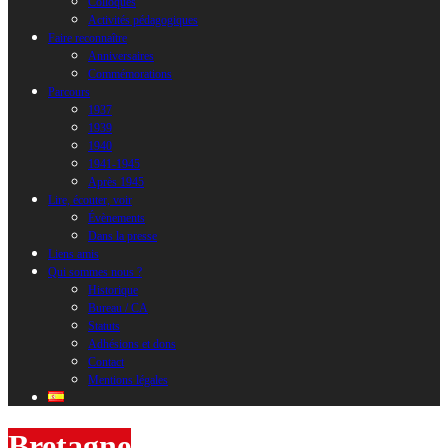
Colloques
Activités pédagogiques
Faire reconnaître
Anniversaires
Commémorations
Parcours
1937
1939
1940
1941-1945
Après 1945
Lire, écouter, voir
Évènements
Dans la presse
Liens amis
Qui sommes nous ?
Historique
Bureau / CA
Statuts
Adhésions et dons
Contact
Mentions légales
Bretagne