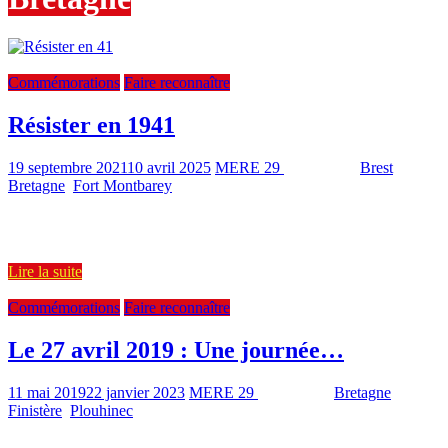
18 septembre 2021, hommage aux résistants
Commémorations
Faire reconnaître
Résister en 1941
19 septembre 2021
10 avril 2025
MERE 29
1236 Views
Brest
,
Bretagne
,
Fort Montbarey
1 min read
Dans le cadre des Journées Européennes du Patrimoine de 2021, a
été évoquée hier, samedi 18 septembre au Fort Montbarey,
Lire la suite
Commémorations
Faire reconnaître
Le 27 avril 2019 : Une journée…
11 mai 2019
22 janvier 2023
MERE 29
1499 Views
Bretagne
,
Finistère
,
Plouhinec
5 min read
Para quienes prefieren leer en español, ver el excelente artículo de