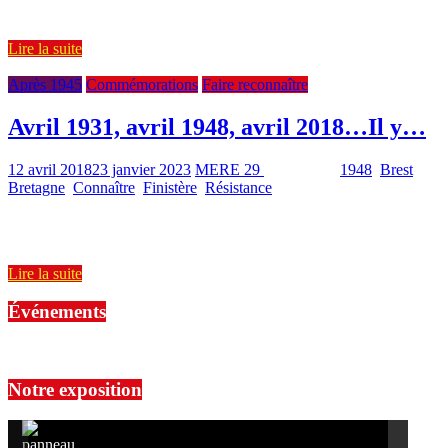
Pablo García Guerrero, publicado en La Nueva España el
Lire la suite
Après 1945
Commémorations
Faire reconnaître
Avril 1931, avril 1948, avril 2018…Il y…
12 avril 2018
23 janvier 2023
MERE 29
1348 Views
1948
,
Brest
,
Bretagne
,
Connaître
,
Finistère
,
Résistance
2 min read
En 1931, l’Espagne comptait 24 millions d’habitants. La moitié était
analphabète. On estime qu’un tiers de la population survivait dans
Lire la suite
Événements
No events are found.
Notre exposition