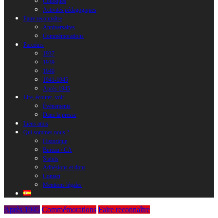
Colloques
Activités pédagogiques
Faire reconnaître
Anniversaires
Commémorations
Parcours
1937
1939
1940
1941-1945
Après 1945
Lire, écouter, voir
Évènements
Dans la presse
Liens amis
Qui sommes nous ?
Historique
Bureau / CA
Statuts
Adhésions et dons
Contact
Mentions légales
Après 1945
Commémorations
Faire reconnaître