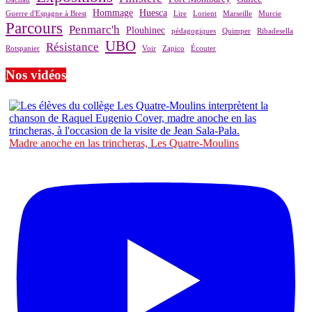
Hommage
Huesca
Guerre d'Espagne à Brest
Lire
Lorient
Marseille
Murcie
Parcours
Penmarc'h
Plouhinec
pédagogiques
Quimper
Ribadesella
UBO
Résistance
Rotspanier
Voir
Zapico
Écouter
Nos vidéos
Madre anoche en las trincheras, Les Quatre-Moulins