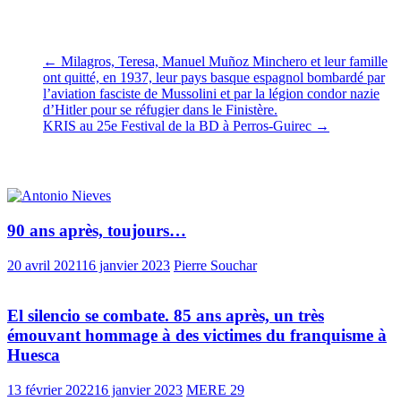
nécessité de mémoire.
←
Milagros, Teresa, Manuel Muñoz Minchero et leur famille
ont quitté, en 1937, leur pays basque espagnol bombardé par
l’aviation fasciste de Mussolini et par la légion condor nazie
d’Hitler pour se réfugier dans le Finistère.
KRIS au 25e Festival de la BD à Perros-Guirec
→
Vous pourrez aussi aimer
90 ans après, toujours…
20 avril 2021
16 janvier 2023
Pierre Souchar
El silencio se combate. 85 ans après, un très
émouvant hommage à des victimes du franquisme à
Huesca
13 février 2022
16 janvier 2023
MERE 29