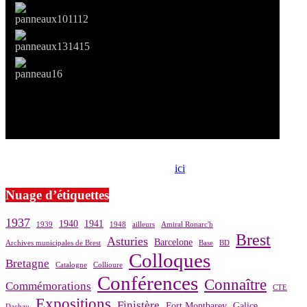
Si le prêt de cette exposition vous intéresse, nous vous invitons à
prendre contact avec notre association,
ici
.
Nuage d’étiquettes
1937
1940
1941
1939
1948
ailleurs
Amiral Ronarc'h
Brest
Asturies
Barcelone
Archives municipales de Brest
Base
BD
Colloques
Bretagne
Catalogne
Collioure
Conférences
Connaître
Commémorations
CTE
Expositions
Finistère
Fort Montbarey
Galice
Dachau