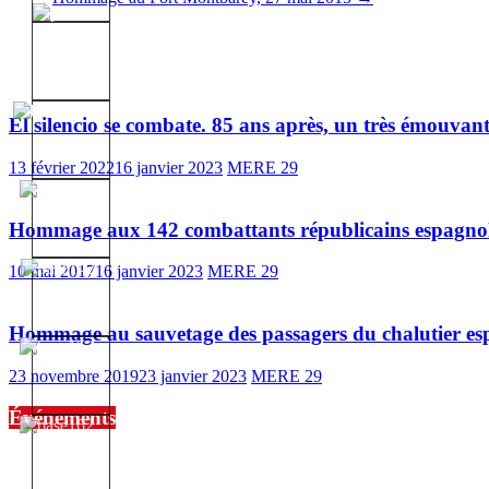
Vous pourrez aussi aimer
El silencio se combate. 85 ans après, un très émouv
13 février 2022
16 janvier 2023
MERE 29
Hommage aux 142 combattants républicains espagnols
10 mai 2017
16 janvier 2023
MERE 29
Hommage au sauvetage des passagers du chalutier es
23 novembre 2019
23 janvier 2023
MERE 29
Événements
No events are found.