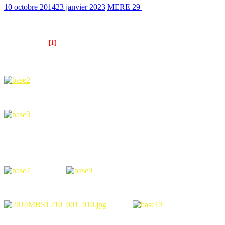
10 octobre 2014
23 janvier 2023
MERE 29
1408 Views
2 min read
L
e 10 octobre 2014, un hommage spécifique a été rendu aux Républicai
[1]
La cérémonie
était présidée par le
contre-amiral François-Rég
Oliveira
, commandant l’arrondissement maritime Atlantique et préfe
personnalités civiles dont le représentant du maire de Brest. Elle a ra
Dans son discours,
Gabrielle Garcia, présidente de MERE 29
, a n
Elle a poursuivi par la lecture d’un poème traduit en français par Marí
poète et dramaturge espagnol engagé dans la mémoire républic
René Kergoat,
qui en assuré la traduction.
Gabrielle Garcia et le contre-amiral François-Régis Cloup-Mandavial
A l’issue de la cérémonie, Claudine Allende Santa Cruz et Raoul Expos