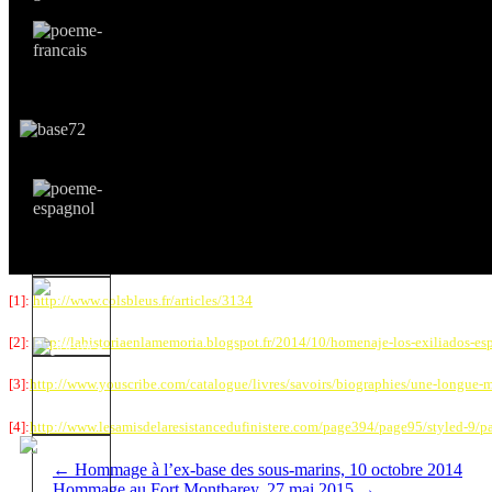
[1]:
http://www.colsbleus.fr/articles/3134
[2]:
http://lahistoriaenlamemoria.blogspot.fr/2014/10/homenaje-los-exiliados-es
[3]:
http://www.youscribe.com/catalogue/livres/savoirs/biographies/une-longue
[4]:
http://www.lesamisdelaresistancedufinistere.com/page394/page95/styled-9/
←
Hommage à l’ex-base des sous-marins, 10 octobre 2014
Hommage au Fort Montbarey, 27 mai 2015
→