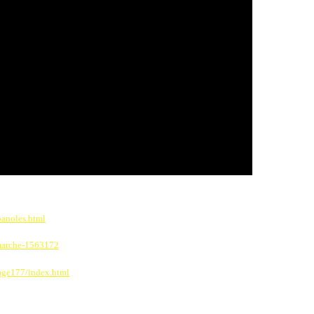
panoles.html
-marche-1563172
page177/index.html