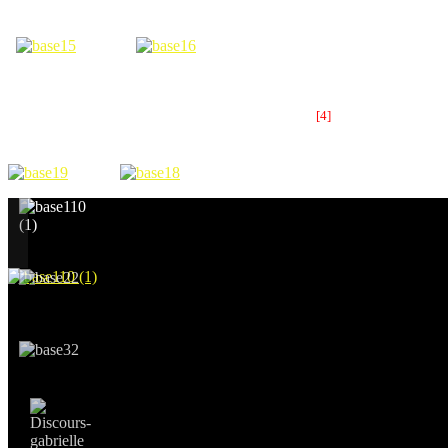
base des sous-marins.
Cette journée, riche en émotions, s’est poursuivie par un buffet au
Ce
Claudio Rodríguez Fer,
Président d’honneur de MERE 29, venu 
[4]
Andrée Loaec, fille de Marie « Mimie » Salou
, grande résistante
liberté, membres de cette « armée des ombres », avec l’Espagne Républ