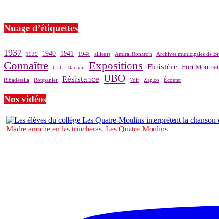
Si le prêt de cette exposition vous intéresse, nous vous invitons à pre
Nuage d’étiquettes
1937
1940
1941
1939
1948
ailleurs
Amiral Ronarc'h
Archives municipales de Br
Connaître
Expositions
Finistère
Fort Montba
CTE
Dachau
UBO
Résistance
Ribadesella
Rotspanier
Voir
Zapico
Écouter
Nos vidéos
Madre anoche en las trincheras, Les Quatre-Moulins