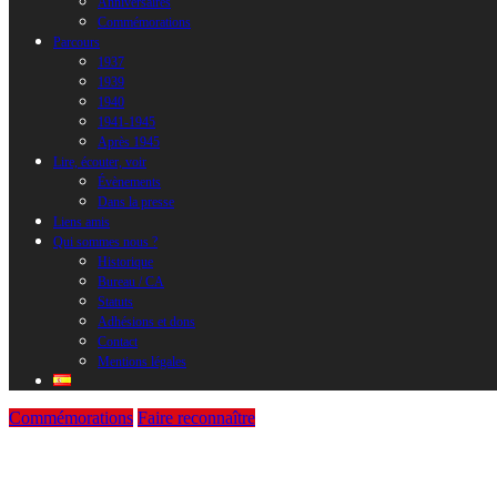
Anniversaires
Commémorations
Parcours
1937
1939
1940
1941-1945
Après 1945
Lire, écouter, voir
Évènements
Dans la presse
Liens amis
Qui sommes nous ?
Historique
Bureau / CA
Statuts
Adhésions et dons
Contact
Mentions légales
Commémorations
Faire reconnaître
Hommage à l’ex-base des sous-marins de B