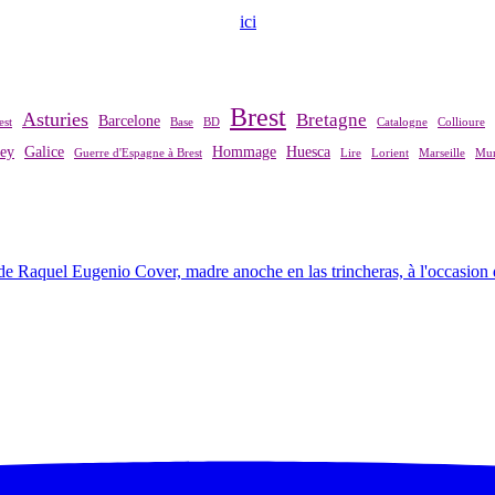
ndre contact avec notre association,
ici
.
Brest
Asturies
Bretagne
Barcelone
est
Base
BD
Catalogne
Collioure
rey
Galice
Hommage
Huesca
Guerre d'Espagne à Brest
Lire
Lorient
Marseille
Mur