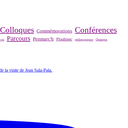
Colloques
Conférences
Commémorations
Parcours
Penmarc'h
Plouhinec
cie
pédagogiques
Quimper