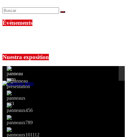
Événements
No events are found.
Si le prêt de cette exposition vous intéresse, nous vous invitons à pre
Nuestra exposition