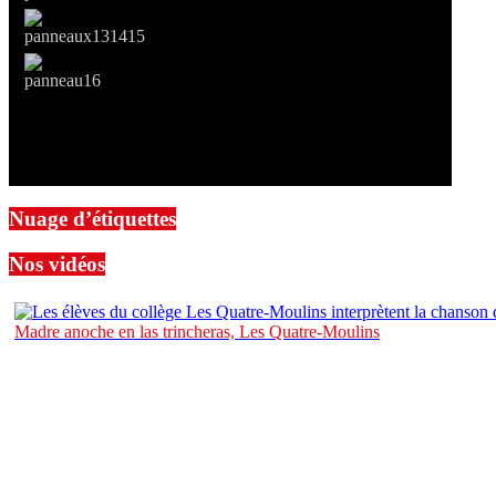
Nuage d’étiquettes
Nos vidéos
Madre anoche en las trincheras, Les Quatre-Moulins