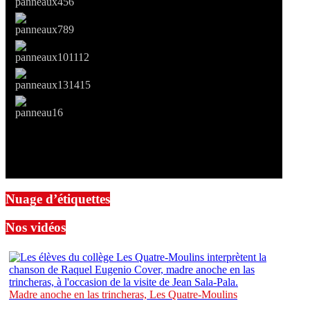
Nuage d’étiquettes
Nos vidéos
Madre anoche en las trincheras, Les Quatre-Moulins