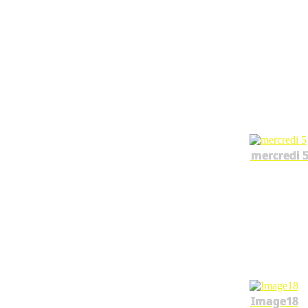
ESSAI GALL-210921
mercredi 
Image18