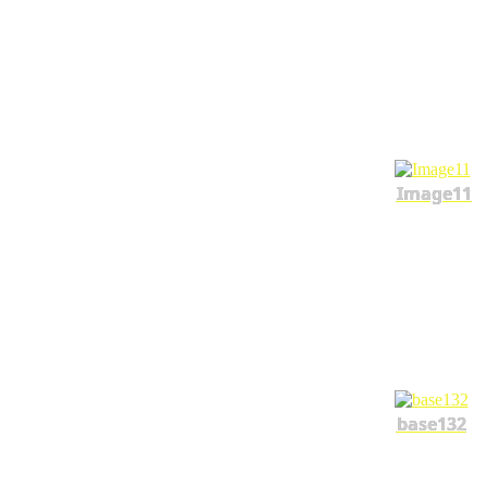
Image11
base132