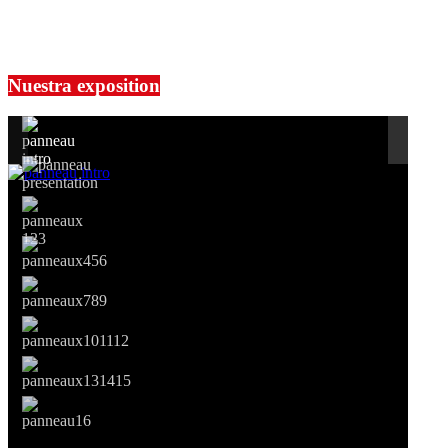
No events are found.
Si le prêt de cette exposition vous intéresse, nous vous invitons à pre
Nuestra exposition