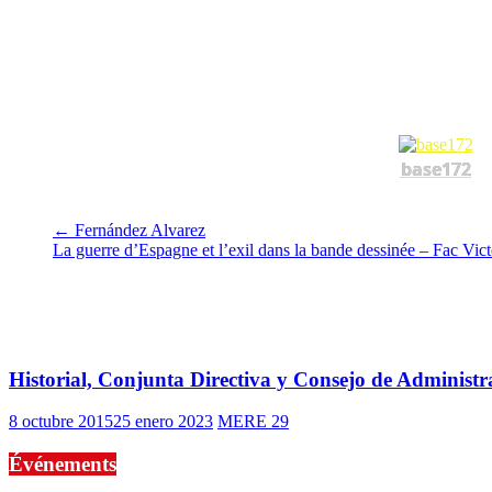
base172
←
Fernández Alvarez
La guerre d’Espagne et l’exil dans la bande dessinée – Fac Vi
También te puede gustar
Historial, Conjunta Directiva y Consejo de Administr
8 octubre 2015
25 enero 2023
MERE 29
Événements