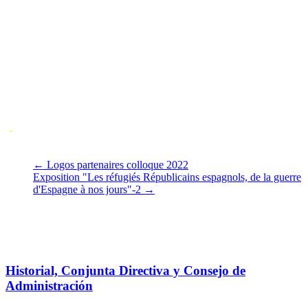
←
Logos partenaires colloque 2022
Exposition "Les réfugiés Républicains espagnols, de la guerre
d'Espagne à nos jours"-2
→
También te puede gustar
Historial, Conjunta Directiva y Consejo de
Administración