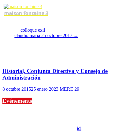
maison fontaine 3
←
colloque exil
claudio maria 25 octobre 2017
→
También te puede gustar
Historial, Conjunta Directiva y Consejo de
Administración
8 octubre 2015
25 enero 2023
MERE 29
Événements
No events are found.
Si le prêt de cette exposition vous intéresse, nous vous invitons à
prendre contact avec notre association,
ici
.