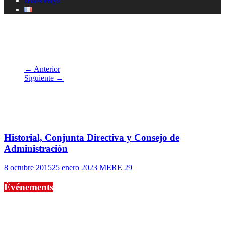
Enlaces amigos
colloqueexil5avril2017010
← Anterior
Siguiente →
También te puede gustar
Historial, Conjunta Directiva y Consejo de
Administración
8 octubre 2015
25 enero 2023
MERE 29
Événements
No events are found.
Si le prêt de cette exposition vous intéresse, nous vous invitons à