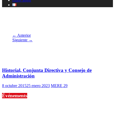
Enlaces amigos
cropped-Goulet-Brest-amelioree.jpg
← Anterior
Siguiente →
También te puede gustar
Historial, Conjunta Directiva y Consejo de
Administración
8 octubre 2015
25 enero 2023
MERE 29
Événements
No events are found.
Si le prêt de cette exposition vous intéresse, nous vous invitons à