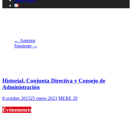
Enlaces amigos
They Still Draw Pictures 001
← Anterior
Siguiente →
También te puede gustar
Historial, Conjunta Directiva y Consejo de
Administración
8 octubre 2015
25 enero 2023
MERE 29
Événements
No events are found.
Si le prêt de cette exposition vous intéresse, nous vous invitons à