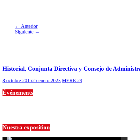
They Still Draw Pictures 002
← Anterior
Siguiente →
También te puede gustar
Historial, Conjunta Directiva y Consejo de Administr
8 octubre 2015
25 enero 2023
MERE 29
Événements
No events are found.
Si le prêt de cette exposition vous intéresse, nous vous invitons à pre
Nuestra exposition