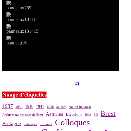
Si le prêt de cette exposition vous intéresse, nous vous invitons à
prendre contact avec notre association,
ici
.
Nuage d’étiquettes
1937
1940
1941
1939
1948
ailleurs
Amiral Ronarc'h
Brest
Asturies
Barcelone
Archives municipales de Brest
Base
BD
Colloques
Bretagne
Catalogne
Collioure