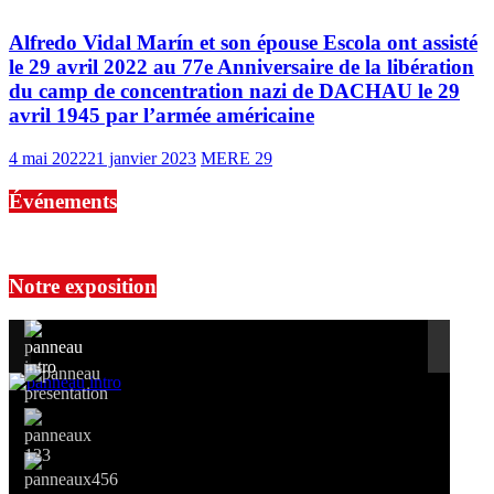
Alfredo Vidal Marín et son épouse Escola ont assisté
le 29 avril 2022 au 77e Anniversaire de la libération
du camp de concentration nazi de DACHAU le 29
avril 1945 par l’armée américaine
4 mai 2022
21 janvier 2023
MERE 29
Événements
No events are found.
Notre exposition