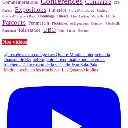
Conférences
Connaître
Commémorations
CTE
Expositions
Finistère
Fort Montbarey
Galice
Dachau
Hommage
Huesca
Guerre d'Espagne à Brest
Lire
Lorient
Marseille
Murcie
Parcours
Penmarc'h
Plouhinec
pédagogiques
Quimper
Ribadesella
UBO
Résistance
Rotspanier
Voir
Zapico
Écouter
Nos vidéos
Madre anoche en las trincheras, Les Quatre-Moulins