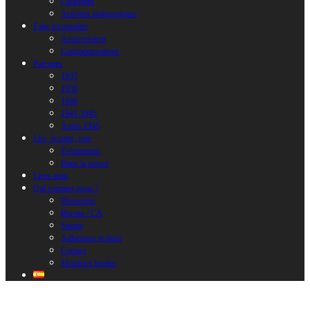
Colloques
Activités pédagogiques
Faire reconnaître
Anniversaires
Commémorations
Parcours
1937
1939
1940
1941-1945
Après 1945
Lire, écouter, voir
Évènements
Dans la presse
Liens amis
Qui sommes nous ?
Historique
Bureau / CA
Statuts
Adhésions et dons
Contact
Mentions légales
BONET Demande Carte Identité 1W17