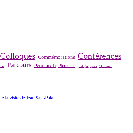
Colloques
Conférences
Commémorations
Parcours
Penmarc'h
Plouhinec
cie
pédagogiques
Quimper