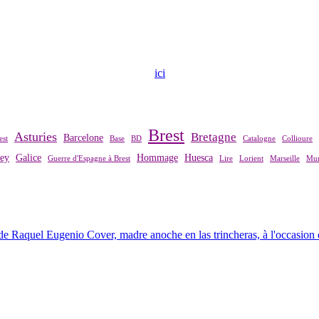
ndre contact avec notre association,
ici
.
Brest
Asturies
Bretagne
Barcelone
est
Base
BD
Catalogne
Collioure
rey
Galice
Hommage
Huesca
Guerre d'Espagne à Brest
Lire
Lorient
Marseille
Mur