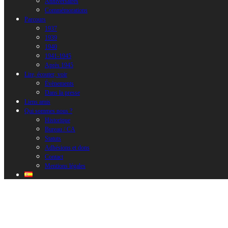
Anniversaires
Commémorations
Parcours
1937
1939
1940
1941-1945
Après 1945
Lire, écouter, voir
Évènements
Dans la presse
Liens amis
Qui sommes nous ?
Historique
Bureau / CA
Statuts
Adhésions et dons
Contact
Mentions légales
Se connecter
[uwp_login]