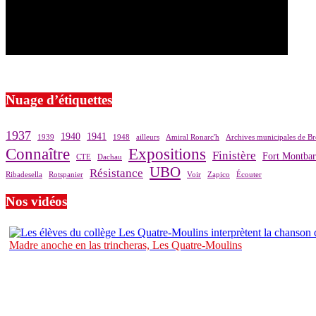
Si le prêt de cette exposition vous intéresse, nous vous invitons à pre
Nuage d’étiquettes
1937
1940
1941
1939
1948
ailleurs
Amiral Ronarc'h
Archives municipales de Br
Connaître
Expositions
Finistère
Fort Montba
CTE
Dachau
UBO
Résistance
Ribadesella
Rotspanier
Voir
Zapico
Écouter
Nos vidéos
Madre anoche en las trincheras, Les Quatre-Moulins