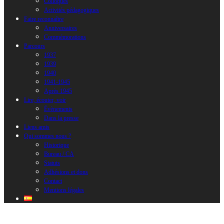
Colloques
Activités pédagogiques
Faire reconnaître
Anniversaires
Commémorations
Parcours
1937
1939
1940
1941-1945
Après 1945
Lire, écouter, voir
Évènements
Dans la presse
Liens amis
Qui sommes nous ?
Historique
Bureau / CA
Statuts
Adhésions et dons
Contact
Mentions légales
40 ans de jumelage Brest-Cadix