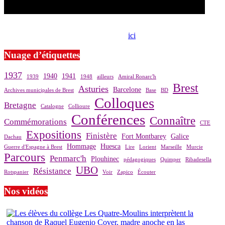
Si le prêt de cette exposition vous intéresse, nous vous invitons à
prendre contact avec notre association,
ici
.
Nuage d’étiquettes
1937
1940
1941
1939
1948
ailleurs
Amiral Ronarc'h
Brest
Asturies
Barcelone
Archives municipales de Brest
Base
BD
Colloques
Bretagne
Catalogne
Collioure
Conférences
Connaître
Commémorations
CTE
Expositions
Finistère
Fort Montbarey
Galice
Dachau
Hommage
Huesca
Guerre d'Espagne à Brest
Lire
Lorient
Marseille
Murcie
Parcours
Penmarc'h
Plouhinec
pédagogiques
Quimper
Ribadesella
UBO
Résistance
Rotspanier
Voir
Zapico
Écouter
Nos vidéos