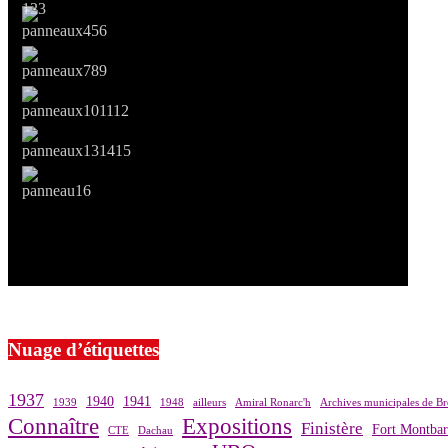
Si le prêt de cette exposition vous intéresse, nous vous invitons à pre
Nuage d’étiquettes
1937
1940
1941
1939
1948
ailleurs
Amiral Ronarc'h
Archives municipales de Br
Connaître
Expositions
Finistère
Fort Montba
CTE
Dachau