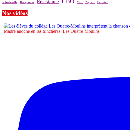
UBO
Résistance
Ribadesella
Rotspanier
Voir
Zapico
Écouter
Nos vidéos
Madre anoche en las trincheras, Les Quatre-Moulins