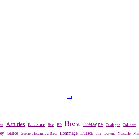
ndre contact avec notre association,
ici
.
Brest
Asturies
Bretagne
Barcelone
est
Base
BD
Catalogne
Collioure
rey
Galice
Hommage
Huesca
Guerre d'Espagne à Brest
Lire
Lorient
Marseille
Mur