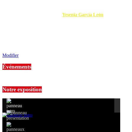
Lieu:
Bouillon Jaurès, 207 Rue Jean Jaurès, 29200 Brest
Ce soir, notre amie et chanteuse
Yesenia García León
se produira au
clarinettiste et accordéoniste émérite à Brest, à la Guinguette du Bouil
Une occasion de découvrir ou redécouvrir cette chanteuse mexicaine qu
activités.
Venez nombreux !
Modifier
Événements
No events are found.
Notre exposition