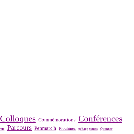
Colloques
Conférences
Commémorations
Parcours
Penmarc'h
Plouhinec
cie
pédagogiques
Quimper