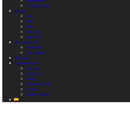
Anniversaires
Commémorations
Parcours
1937
1939
1940
1941-1945
Après 1945
Lire, écouter, voir
Évènements
Dans la presse
Liens amis
Qui sommes nous ?
Historique
Bureau / CA
Statuts
Adhésions et dons
Contact
Mentions légales
La Selva Canta au Bouillon Jaurès
Date :
12 juin 2026
Heure :
18h00 - 19h30