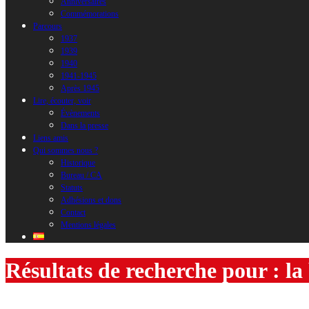
Anniversaires
Commémorations
Parcours
1937
1939
1940
1941-1945
Après 1945
Lire, écouter, voir
Évènements
Dans la presse
Liens amis
Qui sommes nous ?
Historique
Bureau / CA
Statuts
Adhésions et dons
Contact
Mentions légales
Résultats de recherche pour : la 