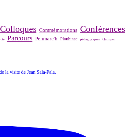
Colloques
Conférences
Commémorations
Parcours
Penmarc'h
Plouhinec
cie
pédagogiques
Quimper