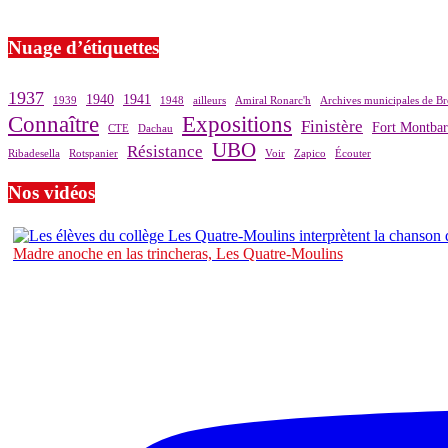
Si le prêt de cette exposition vous intéresse, nous vous invitons à pre
Nuage d’étiquettes
1937
1940
1941
1939
1948
ailleurs
Amiral Ronarc'h
Archives municipales de Br
Connaître
Expositions
Finistère
Fort Montba
CTE
Dachau
UBO
Résistance
Ribadesella
Rotspanier
Voir
Zapico
Écouter
Nos vidéos
Madre anoche en las trincheras, Les Quatre-Moulins