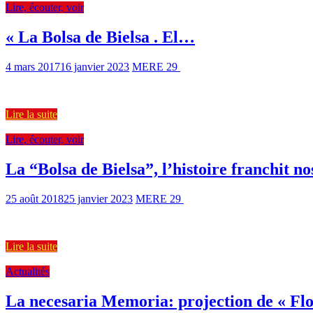
Lire, écouter, voir
« La Bolsa de Bielsa . El…
4 mars 2017
16 janvier 2023
MERE 29
1496 Views
8 min read
Un livre-DVD au service de la Mémoire de l’exil : « La Bolsa de Biels
Lire la suite
Lire, écouter, voir
La “Bolsa de Bielsa”, l’histoire franchit n
25 août 2018
25 janvier 2023
MERE 29
1579 Views
9 min read
La Dépêche du Midi du 28/04/2018 consacre un article à l’inaugurati
Lire la suite
Actualités
La necesaria Memoria: projection de « F