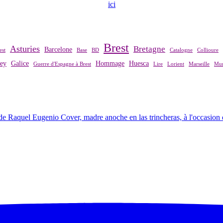
ndre contact avec notre association,
ici
.
Brest
Asturies
Bretagne
Barcelone
est
Base
BD
Catalogne
Collioure
rey
Galice
Hommage
Huesca
Guerre d'Espagne à Brest
Lire
Lorient
Marseille
Mur