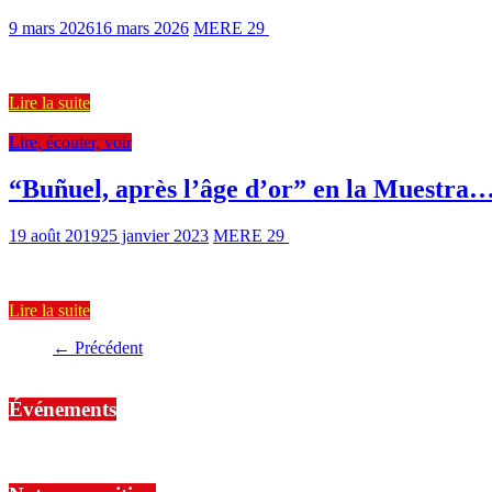
9 mars 2026
16 mars 2026
MERE 29
800 Views
4 min read
Du 24 mars au 7 avril 2026, le Festival de cinéma espagnol et latino-a
Lire la suite
Lire, écouter, voir
“Buñuel, après l’âge d’or” en la Muestra
19 août 2019
25 janvier 2023
MERE 29
1004 Views
3 min read
Le film “Buñuel, après l’âge d’or”, réalisé par Salvador Simó, est prés
Lire la suite
← Précédent
Événements
No events are found.