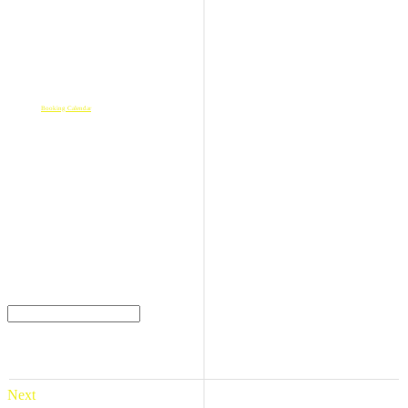
Select Date
Loading...
Powered by
Booking Calendar
-
Disponible
-
Réservé
-
En attente
Time slots*
Date:
...
Start Time:
...
End Time:
...
Next