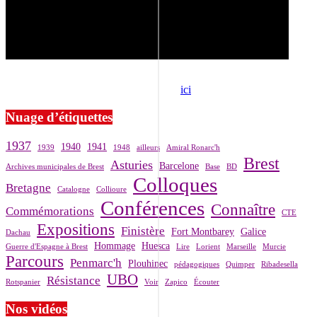
Si le prêt de cette exposition vous intéresse, nous vous invitons à
prendre contact avec notre association,
ici
.
Nuage d’étiquettes
1937
1940
1941
1939
1948
ailleurs
Amiral Ronarc'h
Brest
Asturies
Barcelone
Archives municipales de Brest
Base
BD
Colloques
Bretagne
Catalogne
Collioure
Conférences
Connaître
Commémorations
CTE
Expositions
Finistère
Fort Montbarey
Galice
Dachau
Hommage
Huesca
Guerre d'Espagne à Brest
Lire
Lorient
Marseille
Murcie
Parcours
Penmarc'h
Plouhinec
pédagogiques
Quimper
Ribadesella
UBO
Résistance
Rotspanier
Voir
Zapico
Écouter
Nos vidéos