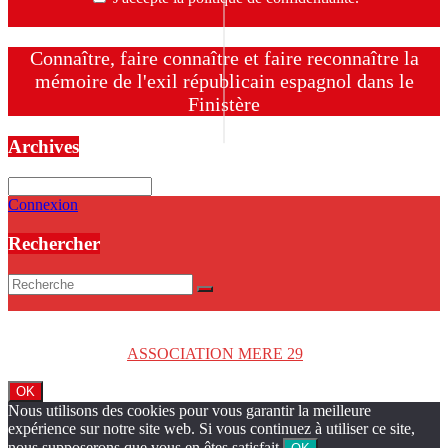
Connaître, faire connaître et faire reconnaître la
mémoire de l'exil républicain espagnol dans le
Finistère
Archives
Archives
Connexion
Rechercher
Copyright © 2026
ASSOCIATION MERE 29
. Tous droits réservés.
OK
Nous utilisons des cookies pour vous garantir la meilleure
expérience sur notre site web. Si vous continuez à utiliser ce site,
nous supposerons que vous en êtes satisfait.