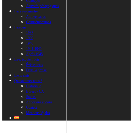
Colloques
Activités pédagogiques
Faire reconnaître
Anniversaires
Commémorations
Parcours
1937
1939
1940
1941-1945
Après 1945
Lire, écouter, voir
Évènements
Dans la presse
Liens amis
Qui sommes nous ?
Historique
Bureau / CA
Statuts
Adhésions et dons
Contact
Mentions légales
Time Slots Booking