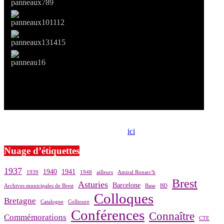
Si le prêt de cette exposition vous intéresse, nous vous invitons à
prendre contact avec notre association,
ici
.
Nuage d’étiquettes
1937
1940
1941
1939
1948
ailleurs
Amiral Ronarc'h
Brest
Asturies
Barcelone
Archives municipales de Brest
Base
BD
Colloques
Bretagne
Catalogne
Collioure
Conférences
Connaître
Commémorations
CTE