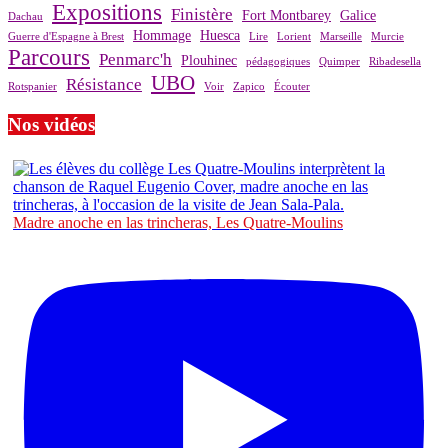
Expositions
Finistère
Fort Montbarey
Galice
Dachau
Hommage
Huesca
Guerre d'Espagne à Brest
Lire
Lorient
Marseille
Murcie
Parcours
Penmarc'h
Plouhinec
pédagogiques
Quimper
Ribadesella
UBO
Résistance
Rotspanier
Voir
Zapico
Écouter
Nos vidéos
Madre anoche en las trincheras, Les Quatre-Moulins