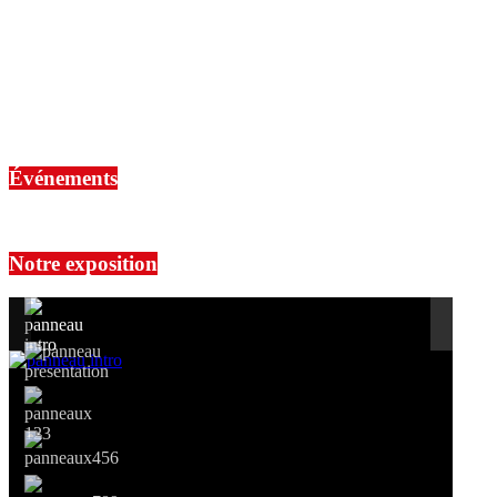
Thank you for your booking. Your booking has been successfully
received.
Oops!
We could not find your booking. The link you used may be
incorrect or has expired. If you need assistance, please contact our
support team.
Événements
No events are found.
Notre exposition