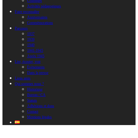
Colloques
Activités pédagogiques
Faire reconnaître
Anniversaires
Commémorations
Parcours
1937
1939
1940
1941-1945
Après 1945
Lire, écouter, voir
Évènements
Dans la presse
Liens amis
Qui sommes nous ?
Historique
Bureau / CA
Statuts
Adhésions et dons
Contact
Mentions légales
Booking Received