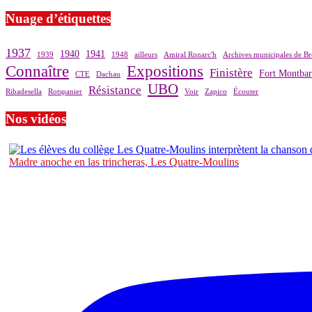
Nuage d’étiquettes
1937
1940
1941
1939
1948
ailleurs
Amiral Ronarc'h
Archives municipales de Br
Connaître
Expositions
Finistère
Fort Montba
CTE
Dachau
UBO
Résistance
Ribadesella
Rotspanier
Voir
Zapico
Écouter
Nos vidéos
Madre anoche en las trincheras, Les Quatre-Moulins