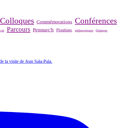
Colloques
Conférences
Commémorations
Parcours
Penmarc'h
Plouhinec
cie
pédagogiques
Quimper