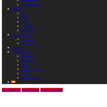
Anniversaires
Commémorations
Parcours
1937
1939
1940
1941-1945
Après 1945
Lire, écouter, voir
Évènements
Dans la presse
Liens amis
Qui sommes nous ?
Historique
Bureau / CA
Statuts
Adhésions et dons
Contact
Mentions légales
Conférences
Expositions
Faire connaître
Vendredi 16 septembre 2016 : « NUIT N