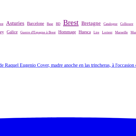
Brest
Asturies
Bretagne
Barcelone
est
Base
BD
Catalogne
Collioure
rey
Galice
Hommage
Huesca
Guerre d'Espagne à Brest
Lire
Lorient
Marseille
Mur