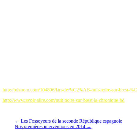
avancée des troupes franquistes vers le Nord ( (Galice, Pays Basque, 
Parmi les nombreux bateaux qui ont quitté le Pays Basque, certains on
miliciens qui vont vite retourner sur le front. Le Finistère connaîtra
Les intervenants nous rappellent aussi que cette question de l’exil est
personnes qui semblent partager les mêmes valeurs sont rassemblées à 
A la fin de débat, on n’a qu’une hâte : lire la BD et faire connaissanc
La soirée s’est chaleureusement terminée autour d’un pot au Stendha
reconnaissance, notre président Hugues Vigouroux et notre secrétaire J
quelques liens sur le BD:
http://bdzoom.com/104806/lart-de/%C2%AB-nuit-noire-sur-brest-%C2%
http://www.avoir-alire.com/nuit-noire-sur-brest-la-chronique-bd
←
Les Fossoyeurs de la seconde République espagnole
Nos premières interventions en 2014
→