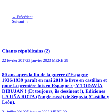
← Précédent
Suivant →
Vous pourrez aussi aimer
Chants républicains (2)
22 février 2017
23 janvier 2023
MERE 29
80 ans après la fin de la guerre d’Espagne
1936/1939 paraît en mai 2019 le livre en castillan et
pour la première fois en Espagne : ¡ Y TODAVÍA
DIBUJAN ! (Et toujours, ils dessinent !), Ediciones
LA UÑA ROTA (l’ongle cassé) de Segovia (Castilla y
León).
21 juillet 2019
25 janvier 2023
MERE 29