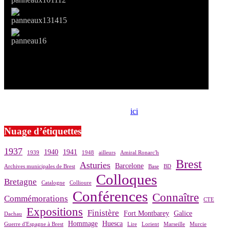
Si le prêt de cette exposition vous intéresse, nous vous invitons à
prendre contact avec notre association,
ici
.
Nuage d’étiquettes
1937
1940
1941
1939
1948
ailleurs
Amiral Ronarc'h
Brest
Asturies
Barcelone
Archives municipales de Brest
Base
BD
Colloques
Bretagne
Catalogne
Collioure
Conférences
Connaître
Commémorations
CTE
Expositions
Finistère
Fort Montbarey
Galice
Dachau
Hommage
Huesca
Guerre d'Espagne à Brest
Lire
Lorient
Marseille
Murcie