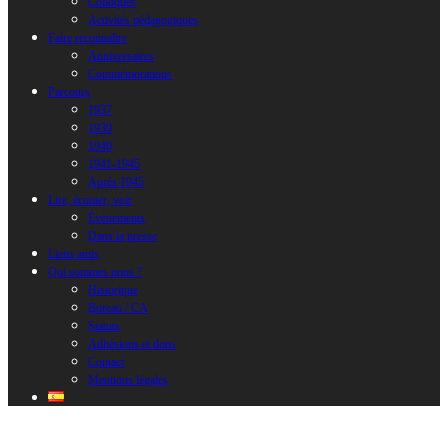
Colloques
Activités pédagogiques
Faire reconnaître
Anniversaires
Commémorations
Parcours
1937
1939
1940
1941-1945
Après 1945
Lire, écouter, voir
Évènements
Dans la presse
Liens amis
Qui sommes nous ?
Historique
Bureau / CA
Statuts
Adhésions et dons
Contact
Mentions légales
retirada