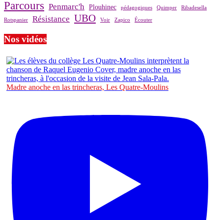
Parcours
Penmarc'h
Plouhinec
pédagogiques
Quimper
Ribadesella
UBO
Résistance
Rotspanier
Voir
Zapico
Écouter
Nos vidéos
Madre anoche en las trincheras, Les Quatre-Moulins