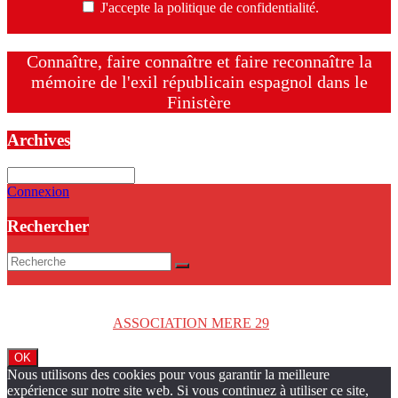
J'accepte la politique de confidentialité.
Connaître, faire connaître et faire reconnaître la
mémoire de l'exil républicain espagnol dans le
Finistère
Archives
Archives
Connexion
Rechercher
Copyright © 2026
ASSOCIATION MERE 29
. Tous droits réservés.
OK
Nous utilisons des cookies pour vous garantir la meilleure
expérience sur notre site web. Si vous continuez à utiliser ce site,