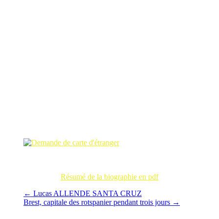
Carte d’identité d’étranger Temporaire de travailleur
industriel (AD29, 63W50)
Récépissé de demande de renouvellement de carte
d’identité de Travailleur industriel (AD29, 63W50)
En 1945, il renouvelle son adhésion à
Esquerra Republicana de
Catalunya
, et est élu président du Comité brestois de la
Junta
Española de Liberación
, première alliance significative des forces
républicaines en exil. Il se marie avec une Française avec l’idée que
la famille aille vivre définitivement en Espagne dès la chute de
Franco… Il est loin d’imaginer alors que la dictature franquiste va
durer encore 30 ans !
Demande de renouvellement de
carte d’étranger (AD29, 63W50)
Résumé de la biographie en pdf
←
Lucas ALLENDE SANTA CRUZ
Brest, capitale des rotspanier pendant trois jours
→