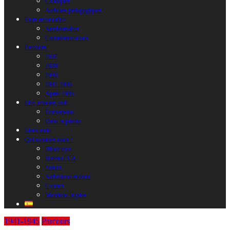
Colloques
Activités pédagogiques
Faire reconnaître
Anniversaires
Commémorations
Parcours
1937
1939
1940
1941-1945
Après 1945
Lire, écouter, voir
Évènements
Dans la presse
Liens amis
Qui sommes nous ?
Historique
Bureau / CA
Statuts
Adhésions et dons
Contact
Mentions légales
1941-1945
Parcours