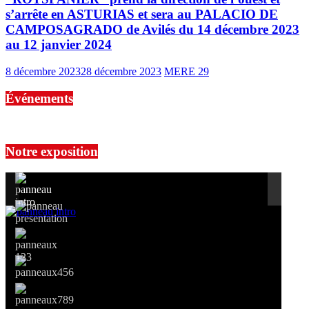
s’arrête en ASTURIAS et sera au PALACIO DE
CAMPOSAGRADO de Avilés du 14 décembre 2023
au 12 janvier 2024
8 décembre 2023
28 décembre 2023
MERE 29
Événements
No events are found.
Notre exposition