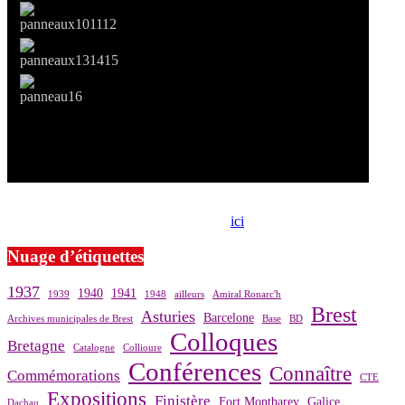
Si le prêt de cette exposition vous intéresse, nous vous invitons à
prendre contact avec notre association,
ici
.
Nuage d’étiquettes
1937
1940
1941
1939
1948
ailleurs
Amiral Ronarc'h
Brest
Asturies
Barcelone
Archives municipales de Brest
Base
BD
Colloques
Bretagne
Catalogne
Collioure
Conférences
Connaître
Commémorations
CTE
Expositions
Finistère
Fort Montbarey
Galice
Dachau