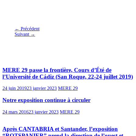
Sobrina y Concejala_
← Précédent
Suivant →
Vous pourrez aussi aimer
MERE 29 passe la frontière, Cours d’Été de
l’Université de Cádiz (San Roque, 22-24 juillet 2019)
24 juin 2019
23 janvier 2023
MERE 29
Notre exposition continue à circuler
24 mars 2016
23 janvier 2023
MERE 29
Après CANTABRIA et Santander, l’exposition
“ROTSPANIER” prend la direction de l’ouest et