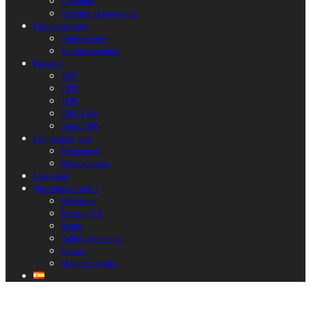
Colloques
Activités pédagogiques
Faire reconnaître
Anniversaires
Commémorations
Parcours
1937
1939
1940
1941-1945
Après 1945
Lire, écouter, voir
Évènements
Dans la presse
Liens amis
Qui sommes nous ?
Historique
Bureau / CA
Statuts
Adhésions et dons
Contact
Mentions légales
Bonet García, Manuel_Pl. Marqués, 3.