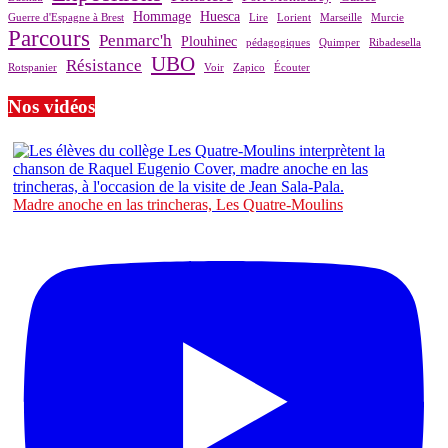
Hommage
Huesca
Guerre d'Espagne à Brest
Lire
Lorient
Marseille
Murcie
Parcours
Penmarc'h
Plouhinec
pédagogiques
Quimper
Ribadesella
UBO
Résistance
Rotspanier
Voir
Zapico
Écouter
Nos vidéos
Madre anoche en las trincheras, Les Quatre-Moulins