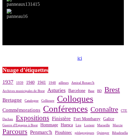
Si le prêt de cette exposition vous intéresse, nous vous invitons à
prendre contact avec notre association,
ici
.
Nuage d’étiquettes
1937
1940
1941
1939
1948
ailleurs
Amiral Ronarc'h
Brest
Asturies
Barcelone
Archives municipales de Brest
Base
BD
Colloques
Bretagne
Catalogne
Collioure
Conférences
Connaître
Commémorations
CTE
Expositions
Finistère
Fort Montbarey
Galice
Dachau
Hommage
Huesca
Guerre d'Espagne à Brest
Lire
Lorient
Marseille
Murcie
Parcours
Penmarc'h
Plouhinec
pédagogiques
Quimper
Ribadesella