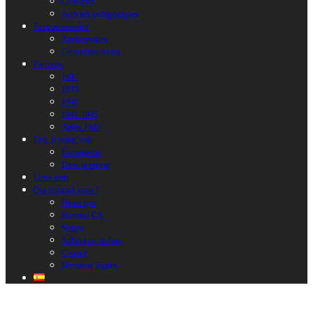
Colloques
Activités pédagogiques
Faire reconnaître
Anniversaires
Commémorations
Parcours
1937
1939
1940
1941-1945
Après 1945
Lire, écouter, voir
Évènements
Dans la presse
Liens amis
Qui sommes nous ?
Historique
Bureau / CA
Statuts
Adhésions et dons
Contact
Mentions légales
Pont-l’Abbé. Château Musée Bigouden