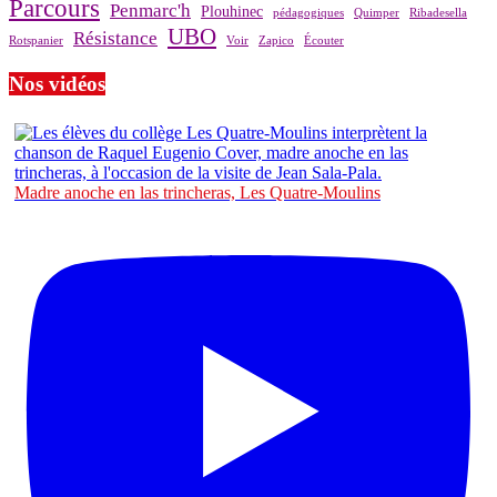
Parcours
Penmarc'h
Plouhinec
pédagogiques
Quimper
Ribadesella
UBO
Résistance
Rotspanier
Voir
Zapico
Écouter
Nos vidéos
Madre anoche en las trincheras, Les Quatre-Moulins