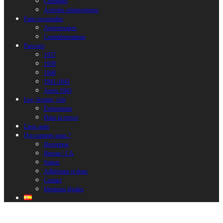
Colloques
Activités pédagogiques
Faire reconnaître
Anniversaires
Commémorations
Parcours
1937
1939
1940
1941-1945
Après 1945
Lire, écouter, voir
Évènements
Dans la presse
Liens amis
Qui sommes nous ?
Historique
Bureau / CA
Statuts
Adhésions et dons
Contact
Mentions légales
1000006453