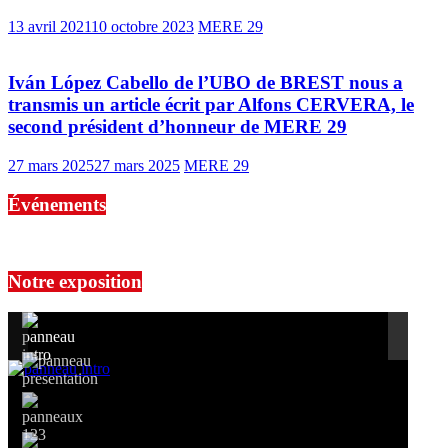
13 avril 2021
10 octobre 2023
MERE 29
Iván López Cabello de l’UBO de BREST nous a
transmis un article écrit par Alfons CERVERA, le
second président d’honneur de MERE 29
27 mars 2025
27 mars 2025
MERE 29
Événements
No events are found.
Notre exposition