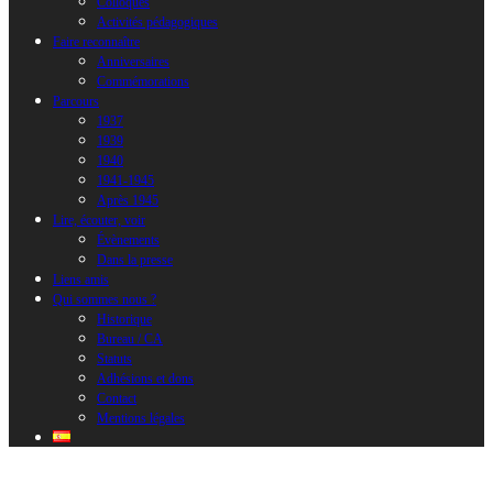
Colloques
Activités pédagogiques
Faire reconnaître
Anniversaires
Commémorations
Parcours
1937
1939
1940
1941-1945
Après 1945
Lire, écouter, voir
Évènements
Dans la presse
Liens amis
Qui sommes nous ?
Historique
Bureau / CA
Statuts
Adhésions et dons
Contact
Mentions légales
BRAMDEN. P635. ARCHIVO