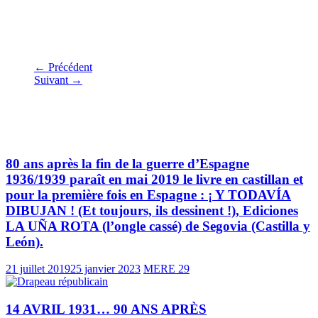
HISTÓRICO de EUSKADI
← Précédent
Suivant →
Vous pourrez aussi aimer
80 ans après la fin de la guerre d’Espagne
1936/1939 paraît en mai 2019 le livre en castillan et
pour la première fois en Espagne : ¡ Y TODAVÍA
DIBUJAN ! (Et toujours, ils dessinent !), Ediciones
LA UÑA ROTA (l’ongle cassé) de Segovia (Castilla y
León).
21 juillet 2019
25 janvier 2023
MERE 29
14 AVRIL 1931… 90 ANS APRÈS