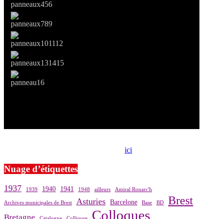
Si le prêt de cette exposition vous intéresse, nous vous invitons à
prendre contact avec notre association,
ici
.
Nuage d’étiquettes
1937
1940
1941
1939
1948
ailleurs
Amiral Ronarc'h
Brest
Asturies
Barcelone
Archives municipales de Brest
Base
BD
Colloques
Bretagne
Catalogne
Collioure