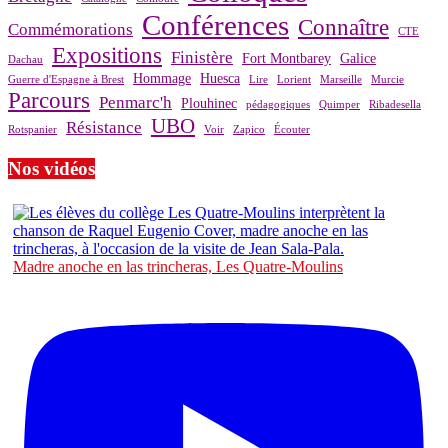
Conférences
Connaître
Commémorations
CTE
Expositions
Finistère
Fort Montbarey
Galice
Dachau
Hommage
Huesca
Guerre d'Espagne à Brest
Lire
Lorient
Marseille
Murcie
Parcours
Penmarc'h
Plouhinec
pédagogiques
Quimper
Ribadesella
UBO
Résistance
Rotspanier
Voir
Zapico
Écouter
Nos vidéos
Madre anoche en las trincheras, Les Quatre-Moulins