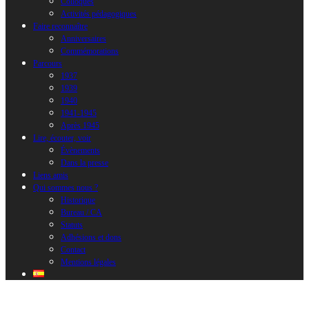
Colloques
Activités pédagogiques
Faire reconnaître
Anniversaires
Commémorations
Parcours
1937
1939
1940
1941-1945
Après 1945
Lire, écouter, voir
Évènements
Dans la presse
Liens amis
Qui sommes nous ?
Historique
Bureau / CA
Statuts
Adhésions et dons
Contact
Mentions légales
Claudio RODRÍGUEZ FER. USC,