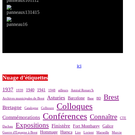
Si le prêt de cette exposition vous intéresse, nous vous invitons à
prendre contact avec notre association,
ici
.
Nuage d’étiquettes
1937
1940
1941
1939
1948
ailleurs
Amiral Ronarc'h
Brest
Asturies
Barcelone
Archives municipales de Brest
Base
BD
Colloques
Bretagne
Catalogne
Collioure
Conférences
Connaître
Commémorations
CTE
Expositions
Finistère
Fort Montbarey
Galice
Dachau
Hommage
Huesca
Guerre d'Espagne à Brest
Lire
Lorient
Marseille
Murcie