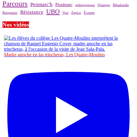
Parcours
Penmarc'h
Plouhinec
pédagogiques
Quimper
Ribadesella
UBO
Résistance
Rotspanier
Voir
Zapico
Écouter
Nos vidéos
Madre anoche en las trincheras, Les Quatre-Moulins