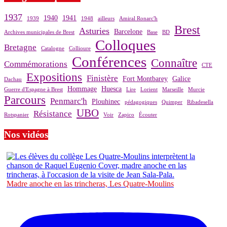
1937
1940
1941
1939
1948
ailleurs
Amiral Ronarc'h
Brest
Asturies
Barcelone
Archives municipales de Brest
Base
BD
Colloques
Bretagne
Catalogne
Collioure
Conférences
Connaître
Commémorations
CTE
Expositions
Finistère
Fort Montbarey
Galice
Dachau
Hommage
Huesca
Guerre d'Espagne à Brest
Lire
Lorient
Marseille
Murcie
Parcours
Penmarc'h
Plouhinec
pédagogiques
Quimper
Ribadesella
UBO
Résistance
Rotspanier
Voir
Zapico
Écouter
Nos vidéos
Madre anoche en las trincheras, Les Quatre-Moulins