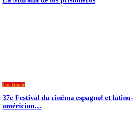
Date :
3 avril 2026
Heure :
20h00 - 23h00
À Brest
LA MURALLA DE LOS
PRISIONEROS 2025 - Documentaire -
2 h 14 - Espagne de José Luis Tirado
Dans le contexte de la Deuxième Guerre
mondiale et de l’alliance entre Hitler et
Mussolini, le régime franquiste a
entrepris la fortification de la frontière
sud dans le but d’attaquer la base
britannique de Gibraltar et de prendre le
contrôle du trafic […]
Lire la suite
37e Festival du cinéma espagnol et latino-
américian…
Date :
24 mars 2026
Heure :
19h00 - 23h00
Lieu:
Cinéma Les
Studios, 136 rue jean