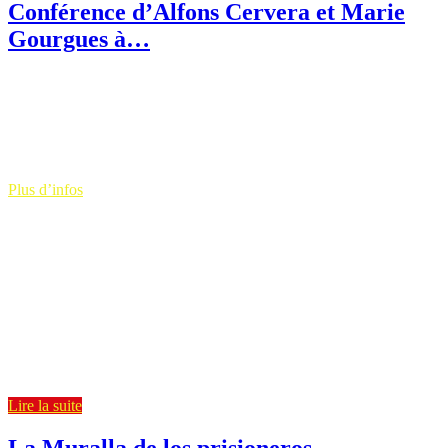
Conférence d’Alfons Cervera et Marie
Gourgues à…
Date :
1 avril 2026
Heure :
15h00 - 17h00
Lieu:
Faculté Victor
Segalen, salle C219
20, rue Duquesne,
29200 Brest
Plus d’infos
À Brest
Conférence Memorias álgicas y literatura
molesta: discusión con Alfons Cervera
Faculté Victor Segalen - Salle C219 - 15
h à 17 h Poète, journaliste et romancier,
Alfons Cervera est l’un des auteurs les
plus représentatifs de la « Littérature de
la mémoire » en Espagne.
Marie Gourgues, docteure en Littérature
espagnole contemporaine de l'Université
d'Artois (2024) lui a consacré sa […]
Lire la suite
La Muralla de los prisioneros