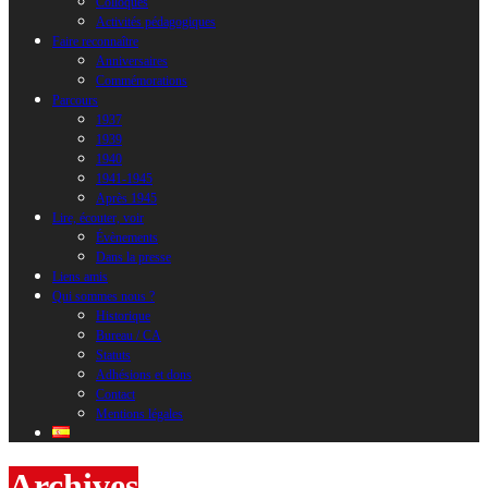
Colloques
Activités pédagogiques
Faire reconnaître
Anniversaires
Commémorations
Parcours
1937
1939
1940
1941-1945
Après 1945
Lire, écouter, voir
Évènements
Dans la presse
Liens amis
Qui sommes nous ?
Historique
Bureau / CA
Statuts
Adhésions et dons
Contact
Mentions légales
Archives