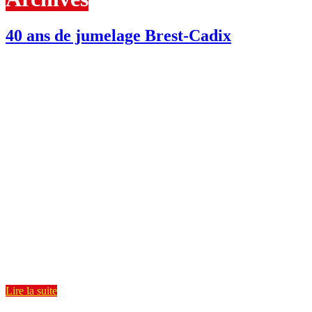
40 ans de jumelage Brest-Cadix
Date :
30 mai 2026
Heure :
10h00 - 17h00
Lieu:
Maison de
l'International, 50
Esplanade de la
Fraternité, 29200 Brest
À Brest
Depuis 40 ans la ville de Brest est
jumelée à la ville de Cadix, en
Andalousie. Ce jumelage tient
particulièrement à cœur à notre
association car plusieurs Rotspaniers
sont originaires de cette ville ou
province. Pour fêter ces 40 années
d'échanges entre les deux villes,
l'association Brest Jumelages (ABJ)
organise une journée de festivités, avec
[…]
Lire la suite