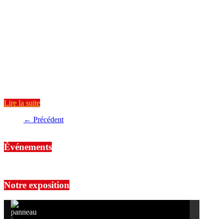
Jaurès Brest
À Brest
La 37e édition du Festival de cinéma
espagnol et latino-américain de Brest
arrive bientôt. Fictions, documentaires,
conférences, échanges, musique, et bien
plus... Le tout avec l'accent, svp ! Les 40
ans du jumelage Brest-Cadix, les 50 ans
de liberté en Espagne et la vigueur du
cinéma au féminin seront à l'honneur
cette année ! Le […]
Lire la suite
← Précédent
Événements
No events are found.
Notre exposition