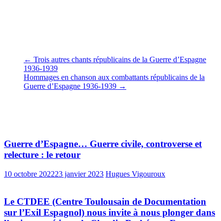
Le camp républicain perdra 10 000 à 25 000 combattants, dont 2
500 brigadistes, parmi eux deux brestois :
Joseph PRIGENT,
natif
e
de Saint-Pierre Quilbignon et
Michel MORVAN
, membre de la XI
Brigade, tué le 11 février sur le front.
←
Trois autres chants républicains de la Guerre d’Espagne
1936-1939
Hommages en chanson aux combattants républicains de la
Guerre d’Espagne 1936-1939
→
Vous pourrez aussi aimer
Guerre d’Espagne… Guerre civile, controverse et
relecture : le retour
10 octobre 2022
23 janvier 2023
Hugues Vigouroux
Le CTDEE (Centre Toulousain de Documentation
sur l’Exil Espagnol) nous invite à nous plonger dans