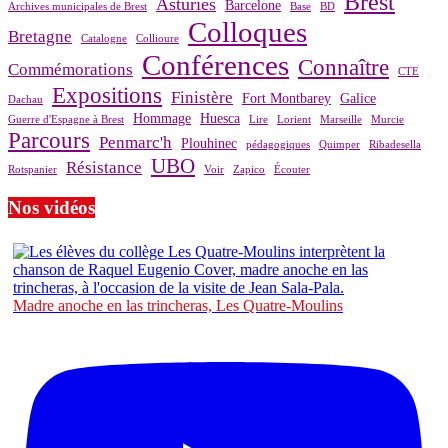
Brest
Asturies
Barcelone
Archives municipales de Brest
Base
BD
Colloques
Bretagne
Catalogne
Collioure
Conférences
Connaître
Commémorations
CTE
Expositions
Finistère
Fort Montbarey
Galice
Dachau
Hommage
Huesca
Guerre d'Espagne à Brest
Lire
Lorient
Marseille
Murcie
Parcours
Penmarc'h
Plouhinec
pédagogiques
Quimper
Ribadesella
UBO
Résistance
Rotspanier
Voir
Zapico
Écouter
Nos vidéos
Madre anoche en las trincheras, Les Quatre-Moulins