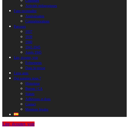
Colloques
Activités pédagogiques
Faire reconnaître
Anniversaires
Commémorations
Parcours
1937
1939
1940
1941-1945
Après 1945
Lire, écouter, voir
Évènements
Dans la presse
Liens amis
Qui sommes nous ?
Historique
Bureau / CA
Statuts
Adhésions et dons
Contact
Mentions légales
Lire, écouter, voir