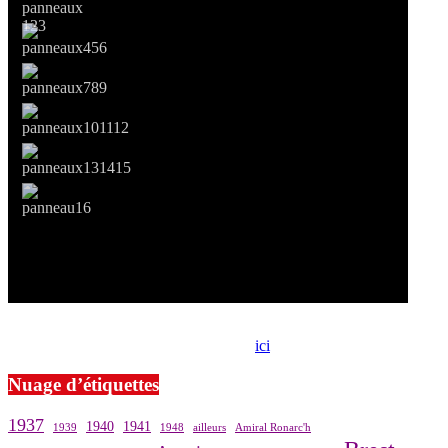
Si le prêt de cette exposition vous intéresse, nous vous invitons à
prendre contact avec notre association,
ici
.
Nuage d’étiquettes
1937
1940
1941
1939
1948
ailleurs
Amiral Ronarc'h