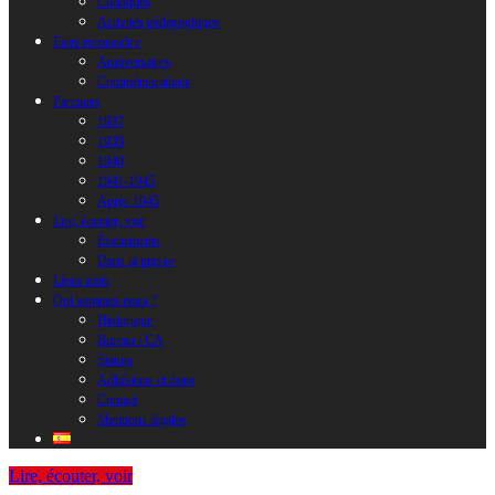
Colloques
Activités pédagogiques
Faire reconnaître
Anniversaires
Commémorations
Parcours
1937
1939
1940
1941-1945
Après 1945
Lire, écouter, voir
Évènements
Dans la presse
Liens amis
Qui sommes nous ?
Historique
Bureau / CA
Statuts
Adhésions et dons
Contact
Mentions légales
Lire, écouter, voir