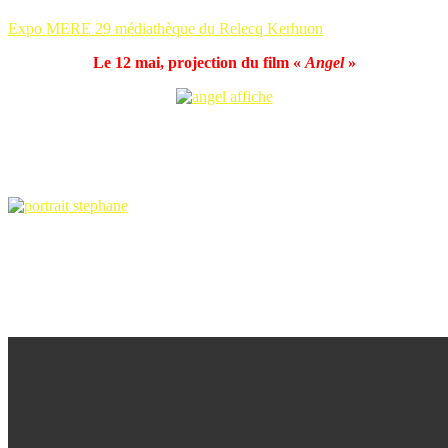
Expo MERE 29 médiathèque du Relecq Kerhuon
Le 12 mai, projection du film «
Angel
»
Nous sommes ravis trois ans après notre première rencontre de
1
recevoir, avec
l’association Ciné miroir
du Relecq Kerhuon,
notre ami
Stéphane Fernandez
.
Stéphane, viendra présenter son film qui relate avec beaucoup
d’humanité l’histoire d’Angel qui a 86 ans part sur les routes de son
passé mouvementé en France et en Espagne. En compagnie de
Domingo, il revisite les moments importants de sa vie au long d’un
road-movie rempli d’émotions, de rencontres et de souvenirs.