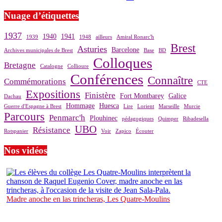
Nuage d’étiquettes
1937
1940
1941
1939
1948
ailleurs
Amiral Ronarc'h
Brest
Asturies
Barcelone
Archives municipales de Brest
Base
BD
Colloques
Bretagne
Catalogne
Collioure
Conférences
Connaître
Commémorations
CTE
Expositions
Finistère
Fort Montbarey
Galice
Dachau
Hommage
Huesca
Guerre d'Espagne à Brest
Lire
Lorient
Marseille
Murcie
Parcours
Penmarc'h
Plouhinec
pédagogiques
Quimper
Ribadesella
UBO
Résistance
Rotspanier
Voir
Zapico
Écouter
Nos vidéos
Madre anoche en las trincheras, Les Quatre-Moulins