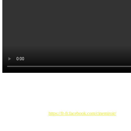
Cette projection, qui se déroulera le
vendredi 12 mai à
l’auditorium Jean Moulin au Relecq Kerhuon (école Jean
Moulin, suivre les panneaux “ciné miroir), débute à 20h30
et
sera suivie d’une discussion avec Stéphane. Nous espérons vous y
voir nombreux. le tarif est de 4 euros.
1
contact Ciné Miroir :
https://fr-fr.facebook.com/cinemiroir/
Au lendemain de la projection : impressions (Cathie de MERE
29)