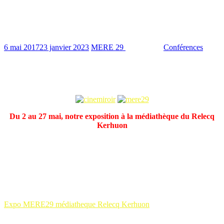
Le Relecq Kerhuon aux couleurs de la II
République espagnole
6 mai 2017
23 janvier 2023
MERE 29
1015 Views
Conférences
3
min read
Tout au long du mois de mai, le Relecq Kerhoun s’habille aux
couleurs de la II République espagnole.
Du 2 au 27 mai, notre exposition à la médiathèque du Relecq
Kerhuon
En écho à la venue de notre ami Stéphane Fernández et de la
projection de son film « Angel », le vendredi 12 mai à l’auditorium
Jean Moulin au Relecq Kerhuon,
la médiathèque François
Mitterrand du Relecq Kerhuon accueille du 2 au 27 mai notre
exposition « Les réfugiés espagnols dans le Finistère, de la
guerre d’Espagne à nos jours »:
Expo MERE29 médiatheque Relecq Kerhuon
La presse en parle :