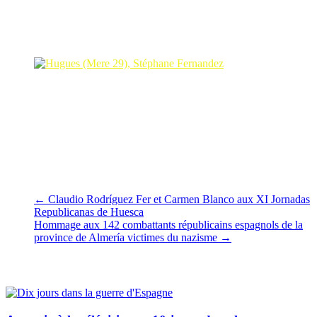
leurs conséquences. De la raison sociale collective à l’émotion
intime individuelle, chacun ne peut se sentir que concerné par la
question de l’exil et celle de la mémoire collective. Une aventure,
une rencontre, une découverte, à chacun de choisir !
Hugues (MERE 29), Stéphane Fernandez
«
Angel
», c’est aussi une histoire de famille, de bienveillance et un
condensé d’humanité. C’est bien ce qui explique la richesse et le
partage des échanges conviviaux après la projection. Un grand
bravo et un grand merci à MERE 29, à Cinémiroir et à Stéphane
Fernández.
Cathie Simon
←
Claudio Rodríguez Fer et Carmen Blanco aux XI Jornadas
Republicanas de Huesca
Hommage aux 142 combattants républicains espagnols de la
province de Almería victimes du nazisme
→
Vous pourrez aussi aimer