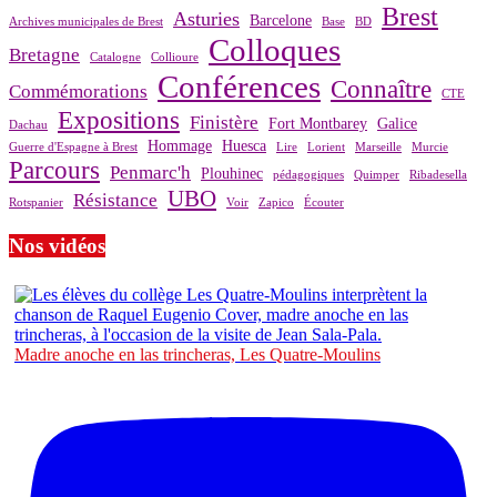
Brest
Asturies
Barcelone
Archives municipales de Brest
Base
BD
Colloques
Bretagne
Catalogne
Collioure
Conférences
Connaître
Commémorations
CTE
Expositions
Finistère
Fort Montbarey
Galice
Dachau
Hommage
Huesca
Guerre d'Espagne à Brest
Lire
Lorient
Marseille
Murcie
Parcours
Penmarc'h
Plouhinec
pédagogiques
Quimper
Ribadesella
UBO
Résistance
Rotspanier
Voir
Zapico
Écouter
Nos vidéos
Madre anoche en las trincheras, Les Quatre-Moulins