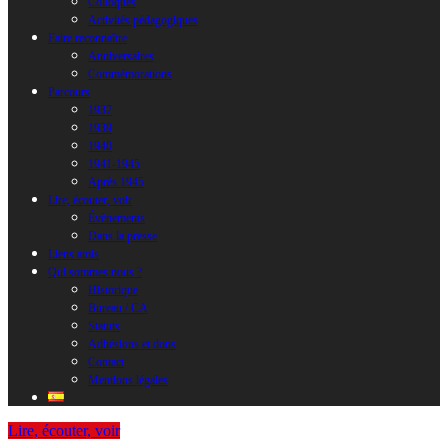
Colloques
Activités pédagogiques
Faire reconnaître
Anniversaires
Commémorations
Parcours
1937
1939
1940
1941-1945
Après 1945
Lire, écouter, voir
Évènements
Dans la presse
Liens amis
Qui sommes nous ?
Historique
Bureau / CA
Statuts
Adhésions et dons
Contact
Mentions légales
Lire, écouter, voir