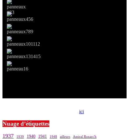
Si le prêt de cette exposition vous intéresse, nous vous invitons à
prendre contact avec notre association,
ici
.
Nuage d’étiquettes
1937
1940
1941
1939
1948
ailleurs
Amiral Ronarc'h