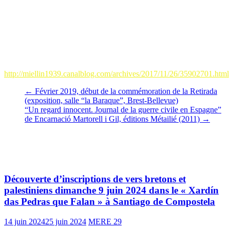
Miellin,
Aurélia Moyà Freire
, a été décorée par Jean Ooghe,
chevalier de la Légion d’Honneur, de l’insigne de
chevalier dans
l’Ordre National du Mérite
à Soustons dans les Landes (J O R F
numéro 0104 du 3 mai 2017).
Lien permettant d’assister à la cérémonie de remise de l’insigne de
chevalier dans l’Ordre National du Mérite à Aurélia :
http://miellin1939.canalblog.com/archives/2017/11/26/35902701.html
←
Février 2019, début de la commémoration de la Retirada
(exposition, salle “la Baraque”, Brest-Bellevue)
“Un regard innocent. Journal de la guerre civile en Espagne”
de Encarnació Martorell i Gil, éditions Métailié (2011)
→
Vous pourrez aussi aimer
Découverte d’inscriptions de vers bretons et
palestiniens dimanche 9 juin 2024 dans le « Xardín
das Pedras que Falan » à Santiago de Compostela
14 juin 2024
25 juin 2024
MERE 29