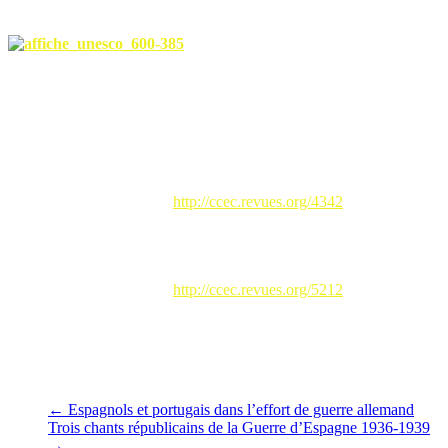
BIBLIOGRAPHIE :
Alfred Brauner
,
« Ces enfants ont
vécu la guerre
», Paris, Éditions sociales, 1946
Françoise Brauner
,
« Dessins d’enfants de la guerre d’Espagne
»,
Saint-Mandé, Expansion Scientifique Française, 1976
Article de
Manuelle Peloille
, «
J’ai dessiné la guerre. Le regard de
Françoise et Alfred
Brauner
», Cahiers de civilisation espagnole
contemporaine, ouvrage coordonné par Rose Duroux et Catherine
Milkovitch-Rioux, 2012 :
http://ccec.revues.org/4342
Article de
Karine Lapeyre
, «
Enfances en guerre. Témoignages
d’enfants sur la guerre
», Cahiers de civilisation espagnole
contemporaine, ouvrage coordonné par Rose Duroux et Catherine
Milkovitch-Rioux, 2014 :
http://ccec.revues.org/5212
Livre : « Paroles orphelines- Les enfants et la guerre d’Espagne » de
Verónica Sierra Blas, Presses Universitaires de Rennes (2016).
Marie le Bihan
←
Espagnols et portugais dans l’effort de guerre allemand
Trois chants républicains de la Guerre d’Espagne 1936-1939
→