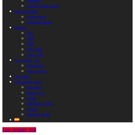
Colloques
Activités pédagogiques
Faire reconnaître
Anniversaires
Commémorations
Parcours
1937
1939
1940
1941-1945
Après 1945
Lire, écouter, voir
Évènements
Dans la presse
Liens amis
Qui sommes nous ?
Historique
Bureau / CA
Statuts
Adhésions et dons
Contact
Mentions légales
Lire, écouter, voir