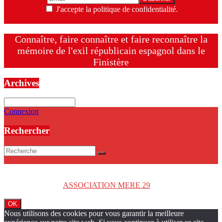
J'accepte la politique de confidentialité.
Connaître, faire connaître et faire reconnaître la
mémoire de l'exil républicain espagnol dans le
Finistère
Archives
Archives
Connexion
Rechercher
Copyright © 2026
ASSOCIATION MERE 29
. Tous droits réservés.
OK
Nous utilisons des cookies pour vous garantir la meilleure