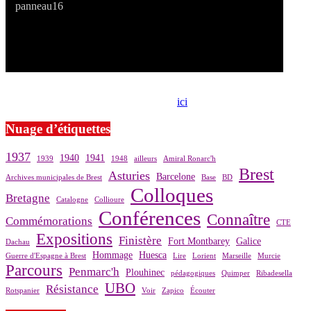
Si le prêt de cette exposition vous intéresse, nous vous invitons à
prendre contact avec notre association,
ici
.
Nuage d’étiquettes
1937
1940
1941
1939
1948
ailleurs
Amiral Ronarc'h
Brest
Asturies
Barcelone
Archives municipales de Brest
Base
BD
Colloques
Bretagne
Catalogne
Collioure
Conférences
Connaître
Commémorations
CTE
Expositions
Finistère
Fort Montbarey
Galice
Dachau
Hommage
Huesca
Guerre d'Espagne à Brest
Lire
Lorient
Marseille
Murcie
Parcours
Penmarc'h
Plouhinec
pédagogiques
Quimper
Ribadesella
UBO
Résistance
Rotspanier
Voir
Zapico
Écouter