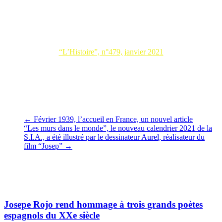
Dans son ouvrage
“”
, Stéphane Michonneau, professeur à
l’Université de Lille, revient sur l’histoire ce village, premier village-
martyr conservé de l’histoire européenne.
“L’Histoire”, n°479, janvier 2021
Hugues
←
Février 1939, l’accueil en France, un nouvel article
“Les murs dans le monde”, le nouveau calendrier 2021 de la
S.I.A., a été illustré par le dessinateur Aurel, réalisateur du
film “Josep”
→
Vous pourrez aussi aimer
Josepe Rojo rend hommage à trois grands poètes
espagnols du XXe siècle