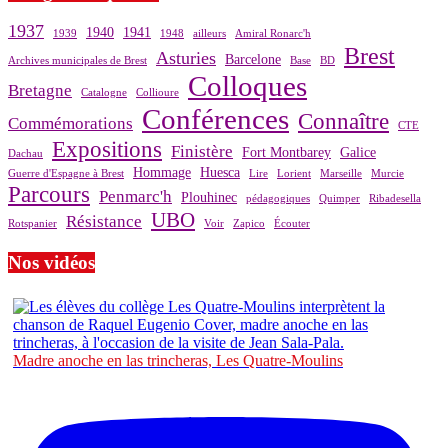
1937
1940
1941
1939
1948
ailleurs
Amiral Ronarc'h
Brest
Asturies
Barcelone
Archives municipales de Brest
Base
BD
Colloques
Bretagne
Catalogne
Collioure
Conférences
Connaître
Commémorations
CTE
Expositions
Finistère
Fort Montbarey
Galice
Dachau
Hommage
Huesca
Guerre d'Espagne à Brest
Lire
Lorient
Marseille
Murcie
Parcours
Penmarc'h
Plouhinec
pédagogiques
Quimper
Ribadesella
UBO
Résistance
Rotspanier
Voir
Zapico
Écouter
Nos vidéos
Madre anoche en las trincheras, Les Quatre-Moulins